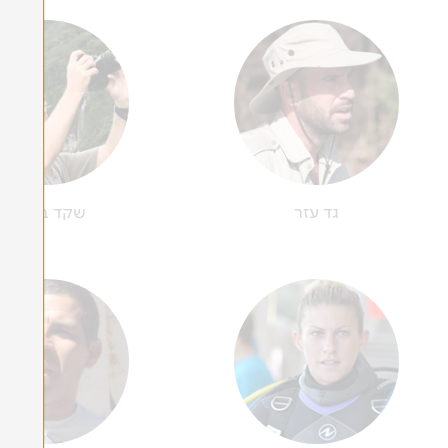
גד עזר
שקד ברזילי