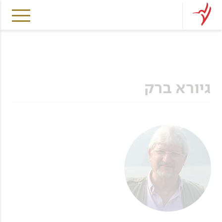
גיורא ברק