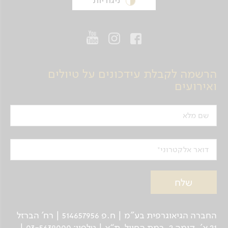
הרשמה לקבלת עידכונים על טיולים
ואירועים
שם מלא
דואר אלקטרוני
החברה הגיאוגרפית בע"מ | ח.פ 514657956 | רח’ הברזל
21 א', קומה 2, רמת החייל, ת“א | טלפון: 03-5639000 |