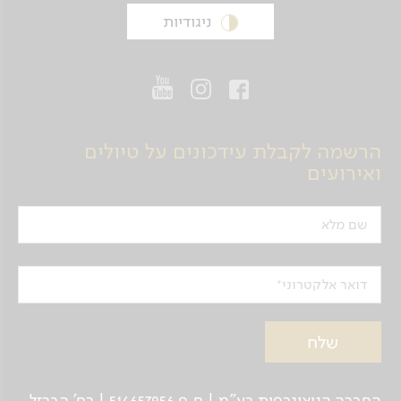
ניגודיות
הרשמה לקבלת עידכונים על טיולים
ואירועים
שם מלא
דואר אלקטרוני
החברה הגיאוגרפית בע"מ | ח.פ 514657956 | רח’ הברזל