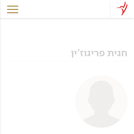
חגית פריגוז'ין