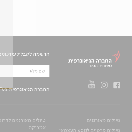
הרשמה לקבלת עידכונים ע
שם מלא
החברה הגיאוגרפית בע"מ | ח.פ 514657956 | רח’ הברזל 21 א', קומה 2, רמת החייל, ת“א | טלפו
טיולים מאורגנים
טיולים מאורגנים לדרום
אמריקה
טיולים פרטיים לנוסע העצמאי