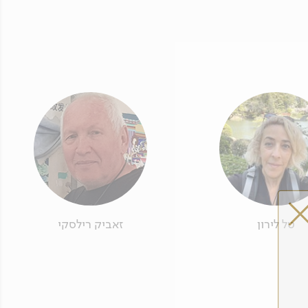
טל לירון
זאביק רילסקי