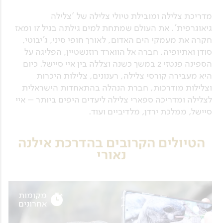
מדריכת צלילה ומובילת טיולי צלילה של 'צלילה
גיאוגרפית'. את העולם שמתחת למים גילתה בגיל 17 ומאז
חקרה את מעמקי הים האדום, לאורך חופי סיני, ג'יבוטי,
סודן ואתיופיה. חברה אל הווארד רוזנשטיין, הפליגה על
הספינה פנטזי 2 במשך כשנה וצללה בין איי סיישל. כיום
היא מעבירה קורסי צלילה, רענונים, צלילות היכרות
וצלילות מודרכות, חברת הנהלה בהתאחדות הישראלית
לצלילה ומדריכה ספארי צלילה ליעדים היפים ביותר – איי
סיישל, ממלכת ירדן, מלדיביים ועוד.
הטיולים הקרובים בהדרכת אילנה
נאורי
מקומות
אחרונים