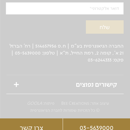
דואר אלקטרוני
החברה הגיאוגרפית בע"מ | ח.פ 514657956 | רח’ הברזל
21 א', קומה 2, רמת החייל, ת“א | טלפון: 03-5639000 |
פקס: 03-6244333
קישורים נפוצים
טיולים מאורגנים
עיצוב אתר:
Bee Creations
פיתוח:
GOOLA
טיולים פרטיים לנוסע העצמאי
© כל הזכויות שמורות לחברה הגיאוגרפית
שייט גיאוגרפי
03-5639000
צרו קשר
ספארי צלילה