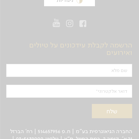
הרשמה לקבלת עידכונים על טיולים
ואירועים
שם מלא
דואר אלקטרוני
החברה הגיאוגרפית בע"מ | ח.פ 514657956 | רח’ הברזל
21 א', קומה 2, רמת החייל, ת“א | טלפון: 03-5639000 |