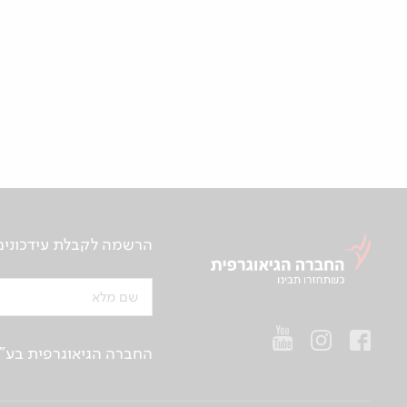
הרשמה לקבלת עידכונים ע
שם מלא
החברה הגיאוגרפית בע"מ | ח.פ 514657956 | רח’ הברזל 21 א', קומה 2, רמת החייל, ת“א | טלפו