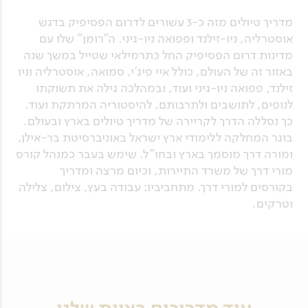
מדריך טיולים מזה כ-3 עשורים לדרום הפסיפיק בדגש
אוסטרליה, ניו-זילנד ופפואה ניו-גיני. ה"רומן" שלו עם
מדינות דרום הפסיפיק החל כתרמילאי שטייל במשך שנה
באזור זה של העולם, כולל איי פיג'י, סמואה, אוסטרליה וניו
זילנד, פפואה ניו-גיני ועוד, ובמהלכה גילה את תשוקתו
לנופים, לתושבים ולתרבותם, להיסטוריה המרתקת ועוד.
כך נסללה הדרך לקריירה של מדריך טיולים בארץ ובעולם.
בוגר המחלקה ללימודי ארץ ישראל באוניברסיטת בר-אילן,
ומורה דרך מוסמך בארץ ובחו"ל. שימש בעבר כמנהל קורס
מורי דרך של משרד התיירות, וכיום מרצה ומדריך
בקורסים למורי דרך. מתחביביו: עבודה בעץ, צילום, צלילה
וטרקים.