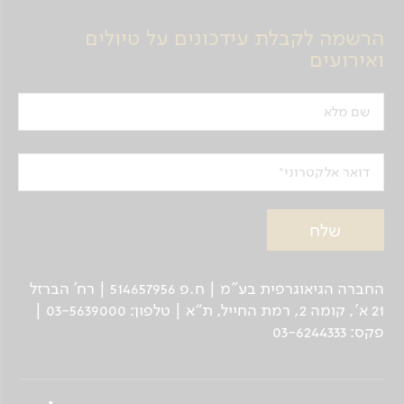
הרשמה לקבלת עידכונים על טיולים
ואירועים
שם מלא
דואר אלקטרוני
החברה הגיאוגרפית בע"מ | ח.פ 514657956 | רח’ הברזל
21 א', קומה 2, רמת החייל, ת“א | טלפון: 03-5639000 |
פקס: 03-6244333