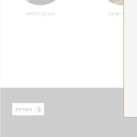
רה'לה שדות
זאביק רילסקי
ניגודיות