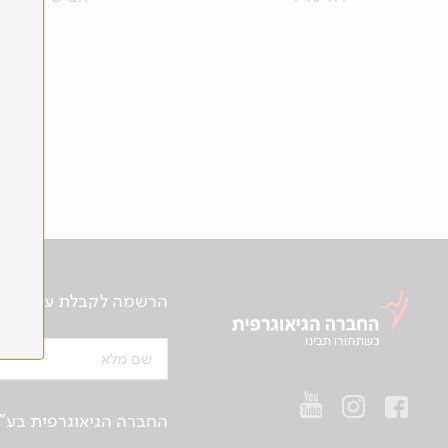
הרשמה לקבלת עידכונים ע
שם מלא
החברה הגיאוגרפית בע"מ | ח.פ 514657956 | רח’ הברזל 21 א', קומה 2, רמת החייל, ת“א | טלפו