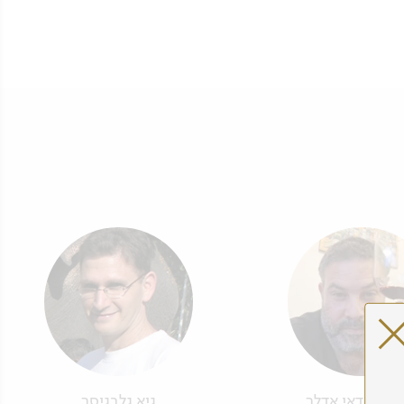
שי דודאי אדלר
גיא גלבגיסר