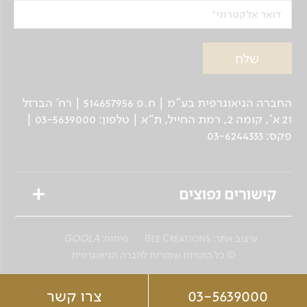
דואר אלקטרוני
החברה הגיאוגרפית בע"מ | ח.פ 514657956 | רח’ הברזל
21 א', קומה 2, רמת החייל, ת“א | טלפון: 03-5639000 |
פקס: 03-6244333
קישורים נפוצים
טיולים מאורגנים
עיצוב אתר:
Bee Creations
פיתוח:
GOOLA
טיולים פרטיים לנוסע העצמאי
© כל הזכויות שמורות לחברה הגיאוגרפית
שייט גיאוגרפי
03-5639000
צרו קשר
ספארי צלילה