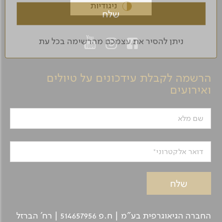
ניגודיות
ניתן להסיר את עצמכם מהרשימה בכל עת
הרשמה לקבלת עידכונים על טיולים
ואירועים
שם מלא
דואר אלקטרוני
החברה הגיאוגרפית בע"מ | ח.פ 514657956 | רח’ הברזל