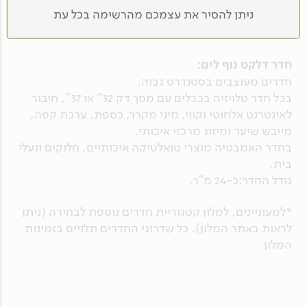
המרתק של התושבים, נטעם ונשתה במסע
ניתן להסיר את עצמכם מהרשימה בכל עת
במלון ספא מפנק, חדר כושר, בריכה הצופה לגנים, בר
המחבר קולינריה ואדמה.
חיצוני הצופה לגנים ולים.
15:30
רגע לפני ההגעה למלוננו נעצור בתצפית
חדר דלקס נוף לים:
העליונה המרהיבה על הגנים הבהאים. נשמע את
חדרים מעוצבים בסטנדרט גבוה.
סיפורו של הסוחר הפרסי סייד עלי מוחמד,
בכל חדר טלויזיה בכבלים עם מסך דק 32" או 37", חיבור
שהקים את הדת הצעירה ביותר בעולם וסביבו כ 5
לאינטרנט אלחוטי וקווי, מיני מקרר, כספת, ערכת קפה,
מיליון מאמינים הדוגלים בשיוויון.
מייבש שיער ומיזוג מרכזי איכותי.
16:30
הגעה למלון וצ'ק אין בחדרים.
בחדר האמבטיה מוצרי טואלטיקה איכותיים, חלוקים ונעלי
בית.
19:00
ארוחת ערב במלון.
גודל החדר:כ-24 מ"ר.
יום 2
*למעוניינים, למלון קטגוריית חדרים נוספת לבחירה (ניתן
לראות באתר המלון). כל שדרוגי החדרים תלויים בזמינות
חצוצרה בואדי
המלון.
09:30
נצא לסיור מרתק בוואדי ניסנס בעקבות
הרומן של הסופר סמי מיכאל "חצוצרה בוואדי",
סיפור המתאר מערכת יחסים של יהודים וערבים