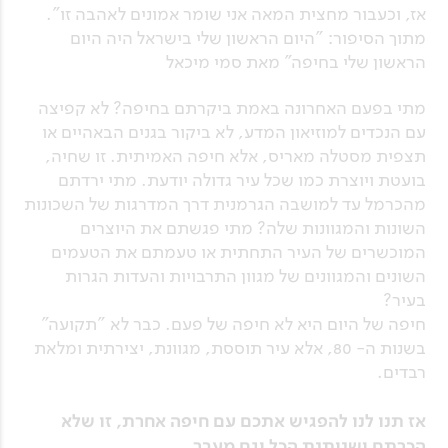
אז, וכעבור מחצית המאה אני שומר אמונים לאהבה זו".
מתוך הסיפור: "היום הראשון שלי בישראל היה היום
הראשון שלי בחיפה" מאת סמי מיכאל
מתי בפעם האחרונה באמת ביקרתם בחיפה? לא קפיצה
עם הנכדים למוזיאון המדע, לא ביקור בגנים הבאהיים או
תצפית מסטלה מאריס, אלא חיפה האמיתית. זו שחיה,
בועטת ויוצרת כמו שכל עיר גדולה יודעת. מתי ירדתם
מהכרמל עד למושבה הגרמנית דרך המדרגות של השכונות
השונות והמגוונות שלה? מתי פגשתם את היוצרים
המוכשרים של העיר התחתית או טעמתם את הטעמים
השונים והמגוונים של מגוון התרבויות והעדות הגרות
בעיר?
חיפה של היום היא לא חיפה של פעם. כבר לא "תקועה"
בשנות ה- 80, אלא עיר תוססת, מגוונת, יצירתית ומלאת
רבדים.
אז תנו לנו להפגיש אתכם עם חיפה אחרת, זו שלא
הכרתם ושנותנת הכל וגם מעבר.