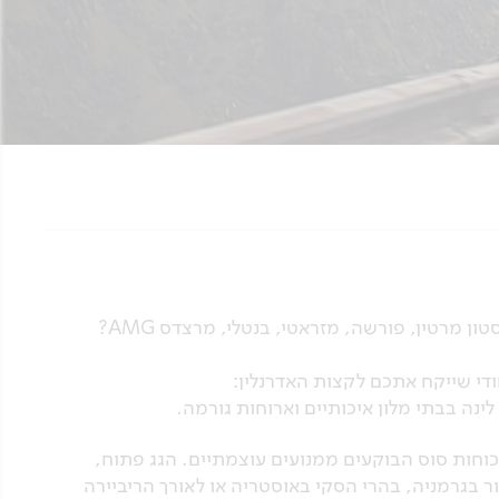
כמה פעמים חלמתם לנהוג במכוניות ספורט-על אקזוטיות כדוגמת: פרארי, למבורגיני, אסטון מרטין, פורשה, מזראטי, בנטלי, מרצדס AMG?
ינה בבתי מלון איכותיים וארוחות גורמה.
וחות סוס הבוקעים ממנועים עוצמתיים. הגג פתוח,
ר בגרמניה, בהרי הסקי באוסטריה או לאורך הריביירה