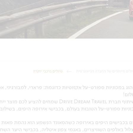
ולים מיוחדים של החברה הגיאוגרפית
טיולים ברכבי יוקרה
לום!
ר ייחודי שייקח אתכם לקצות האדרנלין:
וניות ספורט-על הטובות בעולם, בכבישי אירופה היפים, בשילוב ל
ים בכבישים היפים באירופה כשהסאונד הנשמע הוא נהמת מאות כ
לול באלפים השוויצרים, באגמי צפון איטליה, בכבישי היער השחו