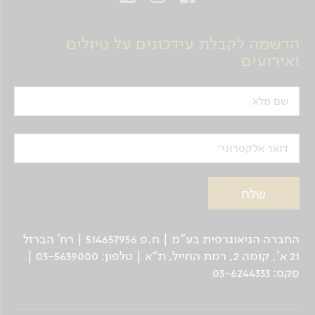
הרשמה לקבלת עידכונים על טיולים
ואירועים
שם מלא
דואר אלקטרוני
החברה הגיאוגרפית בע"מ | ח.פ 514657956 | רח’ הברזל
21 א', קומה 2, רמת החייל, ת“א | טלפון: 03-5639000 |
פקס: 03-6244333