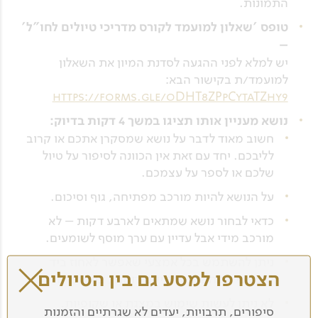
התמונות.
טופס 'שאלון למועמד לקורס מדריכי טיולים לחו"ל'
–
יש למלא לפני ההגעה לסדנת המיון את השאלון
למועמד/ת בקישור הבא:
https://forms.gle/oDHT8ZPpCytaTZhy9
נושא מעניין אותו תציגו במשך 4 דקות בדיוק:
חשוב מאוד לדבר על נושא שמסקרן אתכם או קרוב
לליבכם. יחד עם זאת אין הכוונה לסיפור על טיול
שלכם או לספר על עצמכם.
על הנושא להיות מורכב מפתיחה, גוף וסיכום.
כדאי לבחור נושא שמתאים לארבע דקות – לא
מורכב מידי אבל עדיין עם ערך מוסף לשומעים.
ניתן להשתמש בכל אמצעי שאפשר לאחוז ביד
הצטרפו למסע גם בין הטיולים
(אמצעי המחשה, אובייקט דומם , ציור וכד').
לא ניתן לעשות שימוש במצגת או שקופיות.
סיפורים, תרבויות, יעדים לא שגרתיים והזמנות