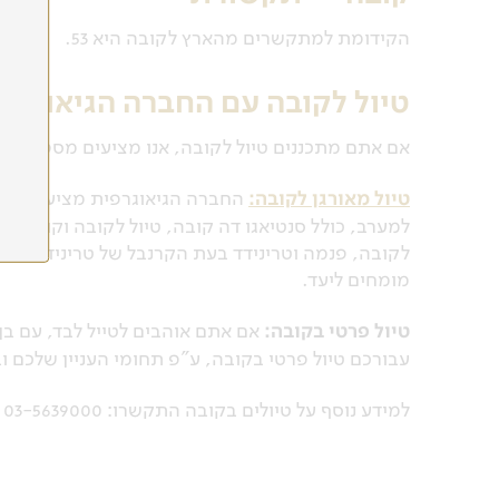
הקידומת למתקשרים מהארץ לקובה היא 53.
טיול לקובה עם החברה הגיאוגרפ
אם אתם מתכננים טיול לקובה, אנו מציעים מספר דרכי
טיול מאורגן לקובה:
החברה הגיאוגרפית מציעה מגוון 
למערב, כולל סנטיאגו דה קובה, טיול לקובה וקוסטה
לקובה, פנמה וטרינידד בעת הקרנבל של טרינידד ועוד.
מומחים ליעד.
טיול פרטי בקובה:
אם אתם אוהבים לטייל לבד, עם בן
עבורכם טיול פרטי בקובה, ע"פ תחומי העניין שלכם ו
למידע נוסף על טיולים בקובה התקשרו: 03-5639000 או מלאו את הטופס ואנו נחזור אליכם בהקדם.