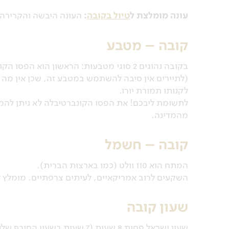
עונה מומלצת ל
טיול בקובה
:
העונה היבשה והקרירה י
קובה – מטבע
בקובה נהוגים 2 סוגי מטבעות: הראשון הוא
(לתיירים אין סיבה להשתמש במטבע זה, שכן אין מה ל
לקנותו תמורת יורו.
לתשומת ליבכם! את הפסו הקונברטיבלה לא ניתן להמי
מהמדינה.
קובה – חשמל
המתח הוא 110 וולט (כמו בארצות הברית).
השקעים לרוב אמריקאיים, לעיתים צרפתיים. מומלץ ל
שעון קובה
שעון ישראל פחות 8 שעות (7 שעות בשעון החורף שלנו).