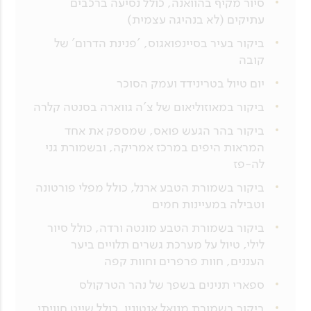
סיור מקיף בהוואנה, כולל נסיעה ברכבים
עתיקים (לא בנהיגה עצמית)
ביקור בעיר בסיינפואגוס, 'פנינת הדרום' של
קובה
יום טיול בטרינידד ועמק הסוכר
ביקור במאוזוליאום של צ'ה גווארה בסנטה קלרה
ביקור בהר הגעש פואס, שמספק את אחד
המראות היפים במרכז אמריקה, ובשמורת גני
לה-פז
ביקור בשמורת הטבע ארנל, כולל מפלי פורטונה
וטבילה במעיינות חמים
ביקור בשמורת הטבע מונטה ורדה, כולל סיור
לילי, טיול על מערכת גשרים תלויים ביער
העננים, חוות פרפרים וחוות קפה
ספארי תנינים בשפך של נהר הטרקולס
ביקור בשמורת מנואל אנטוניו, כולל שייט חוויתי