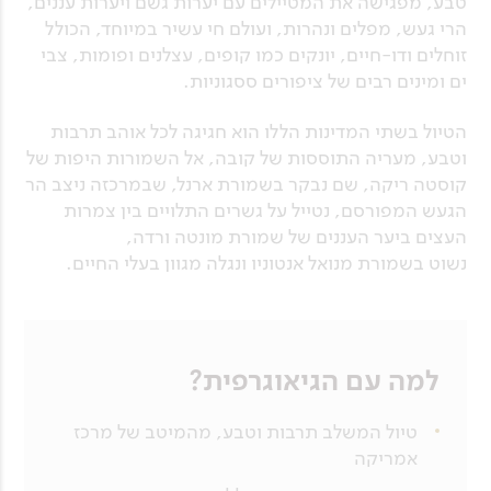
טבע, מפגישה את המטיילים עם יערות גשם ויערות עננים,
הרי געש, מפלים ונהרות, ועולם חי עשיר במיוחד, הכולל
זוחלים ודו-חיים, יונקים כמו קופים, עצלנים ופומות, צבי
ים ומינים רבים של ציפורים ססגוניות.
הטיול בשתי המדינות הללו הוא חגיגה לכל אוהב תרבות
וטבע, מעריה התוססות של קובה, אל השמורות היפות של
קוסטה ריקה, שם נבקר בשמורת ארנל, שבמרכזה ניצב הר
הגעש המפורסם, נטייל על גשרים התלויים בין צמרות
העצים ביער העננים של שמורת מונטה ורדה,
נשוט בשמורת מנואל אנטוניו ונגלה מגוון בעלי החיים.
למה עם הגיאוגרפית?
טיול המשלב תרבות וטבע, מהמיטב של מרכז
אמריקה