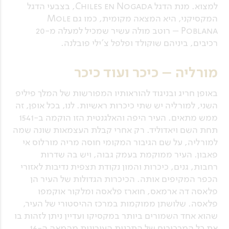
למצוא. מנת הדגל Chiles en Nogada, בצבעי הדגל
המקסיקני, היא המצאה מקומית, כמו גם Mole
Poblana – רוטב מולה עשיר שמכיל למעלה מ-20
רכיבים, ביניהם שוקולד ופלפל צ'ילי פובלנה.
מורליה – כיכר ועוד כיכר
באופן חריג ובניגוד להוראותיו המפורשות של המלך פיליפ
השני, למורליה יש שתי כיכרות ראשיות. לנו, בכל אופן, זה
ממש מתאים. העיר היפה והאלגנטית הזו הוקמה ב-1541
תחת השם ויאדוליד. רק אחרי קבלת העצמאות שונה שמה
למורליה, על שם הגיבור המקומי חוסה מריה מורלוס אי
פאבון. העיר ממוקמת בעמק גבוה, ויש בה שדרות
רחבות, גנים, כיכרות והמון נקודת תצפית נדיבות לאזורי
הכפר המקיפים אותה. הכיכרות הגדולות של העיר הן
פלאסה דה ארמאס, חוארז פלאסה ומלקור אוקמפו
פלאסה. שלושתן ממוקמות במרכז ההיסטורי של העיר,
שהוא אחד השמורים ביותר במקסיקו ועדיין ניתן לזהות בו
את כל המרכיבים של התכנית העירונית מהמאה ה-16.