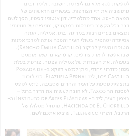
לספקית כסף אלא גם ליצרנית חשובה, ולימד רבים
מתושביה את רזי הצורפות, בעשורים הראשונים של
המאה ה-20. אחד מתלמידיו, דון אנטוניו קסטיו, הפך לשם
דבר בכל הקשור בצורפות במקסיקו, וסניפים של חנויותיו
נמצאים בערים רבות במדינה. בתו, אמיליה, קנתה
אסיינדה יפהפיה בשולי העיר והפכה אותה למרכז אמנות
מטופח ומעניין לביקור (Rancho Emilia Castillo),
שבו אפשר לראות צורפים, קרמיקאים ושאר אומנים
בפעולה. את העבודות של אמיליה עצמה, צורפת בעלת
סגנון מודרני ייחודי, ניתן למצוא דווקא ב- Posada de
los Castillo, ליד Plazuela Bernal. כדי לזכות
בתצפית נוספת על העיר וההרים שסביבה, כדאי לטפס
לפסגת הר Taxco. לא חובה לעשות את הדרך ברגל –
בצפון העיר, ליד ה- Instituto de Artes Plásticas וה-
Hacienda de El Chorrillo, מתחיל מסלולו של
הרכבל, הקרוי Teleferico, שיביא אתכם לשם.