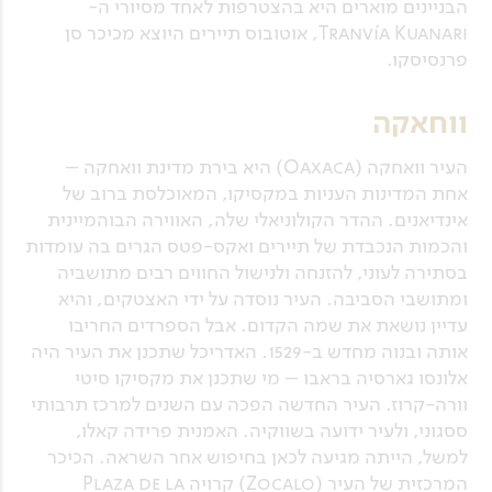
הבניינים מוארים היא בהצטרפות לאחד מסיורי ה-
Tranvía Kuanari, אוטובוס תיירים היוצא מכיכר סן
פרנסיסקו.
ווחאקה
העיר וואחקה (Oaxaca) היא בירת מדינת וואחקה –
אחת המדינות העניות במקסיקו, המאוכלסת ברוב של
אינדיאנים. ההדר הקולוניאלי שלה, האווירה הבוהמיינית
והכמות הנכבדת של תיירים ואקס-פטס הגרים בה עומדות
בסתירה לעוני, להזנחה ולנישול החווים רבים מתושביה
ומתושבי הסביבה. העיר נוסדה על ידי האצטקים, והיא
עדיין נושאת את שמה הקדום. אבל הספרדים החריבו
אותה ובנוה מחדש ב-1529. האדריכל שתכנן את העיר היה
אלונסו גארסיה בראבו – מי שתכנן את מקסיקו סיטי
וורה-קרוז. העיר החדשה הפכה עם השנים למרכז תרבותי
ססגוני, ולעיר ידועה בשווקיה. האמנית פרידה קאלו,
למשל, הייתה מגיעה לכאן בחיפוש אחר השראה. הכיכר
המרכזית של העיר (Zocalo) קרויה Plaza de la