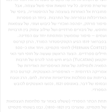
שרשרת פנינים. כל עיר נושאת אופי משל עצמה, אבל
מחוברת אל האחרות בעוצמה של ההיסטוריה, ביופי של
האדריכלות ובפריחה של התרבות. ביחד הן מספרות
סיפור מרתק, יפהפה ואכזרי של כיבוש ועוני, של עצמאות
וחופש, של גיבורים מרדניים ושל שילוב עמוק בין תרבויות
ועמים – סיפור שממשיך ומתפתח יחד עם המדינה.
בפברואר 1519 הגיע הקונקיסטדור המורד, הרנן קורטס
(Hernan Cortez) לחופי מקסיקו, ויחד אתו כ-500
חיילים ספרדיים. הצעד הראשון שעשה על חופי חצי האי
יוקטאן (Yucatan) הביא חיש מהר להרס של תרבות
המאיה ולנפילתה של אחת האימפריות האדירות של
אמריקה הדרומית – האימפריה האצטקית. קורטס כרת
בריתות עם ממלכות אינדיאניות אחרות, לחם, הרג וטבח
ובסופו של דבר, באוגוסט 1521, נכנעו האצטקים לכובש
הספרדי.
תחת הכתר הספרדי (ששלט באזור עד מלחמות העצמאות
של מקסיקו, שנערכו בין 1810-1821), נבנו בשטחי מקסיקו