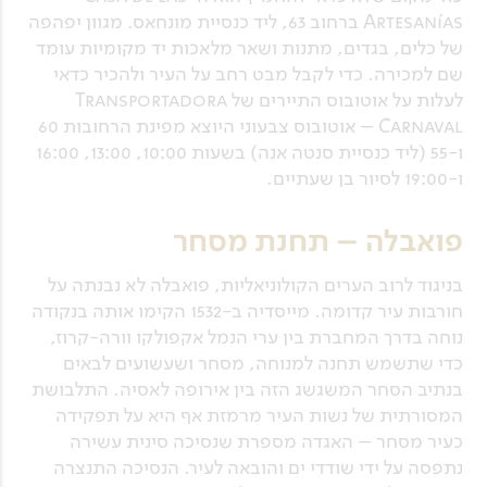
Artesanías ברחוב 63, ליד כנסיית מונחאס. מגוון יפהפה
של כלים, בגדים, מתנות ושאר מלאכות יד מקומיות עומד
שם למכירה. כדי לקבל מבט רחב על העיר ולהכיר כדאי
לעלות על אוטובוס התיירים של Transportadora
Carnaval – אוטובוס צבעוני היוצא מפינת הרחובות 60
ו-55 (ליד כנסיית סנטה אנה) בשעות 10:00, 13:00, 16:00
ו-19:00 לסיור בן שעתיים.
פואבלה – תחנת מסחר
בניגוד לרוב הערים הקולוניאליות, פואבלה לא נבנתה על
חורבות עיר קדומה. מייסדיה ב-1532 הקימו אותה בנקודה
נוחה בדרך המחברת בין ערי הנמל אקפולקו וורה-קרוז,
כדי שתשמש תחנה למנוחה, מסחר ושעשועים לבאים
בנתיב הסחר המשגשג הזה בין אירופה לאסיה. התלבושת
המסורתית של נשות העיר מרמזת אף היא על תפקידה
כעיר מסחר – האגדה מספרת שנסיכה סינית עשירה
נתפסה על ידי שודדי ים והובאה לעיר. הנסיכה התנצרה