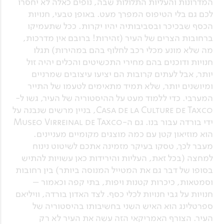
המדרונות והעליות התלולות שבה, נופים כאלה לא יחסרו
לכם גם בלי הטיפוס המפרך מעט. באופן טבעי, חנויות
הכסף שבכיכר ובסביבותיה יהיו יקרות. ככל שתעמיקו
ברחובות הצרים של העיר (זהירות! ברובם אין מדרכות,
מה שלא מונע מכלי רכב לחלוף בהם במהירות) תגלו
חנויות ודוכנים בהם מחירי התכשיטים והכלים יהיה זול
יותר, אבל לעתים קרובות הם יציעו עיצובים שמרניים
ומיושנים יותר, שלא תמיד מתאימים לטעמו של התייר
המערבי. כדי ללמוד מעט על ההיסטוריה של העיר, גשו ל-
Casa de la Culture de Taxco, בניין מרשים שנבנה על
ידי בורדה עבור בנו. גם ה-Museo Virreinal de Taxco
הוא מוזיאון קטן עם כמה מוצגים מקומיים מעניינים.
מעבר לכך, טסקו בעיקר מזמינה אתכם לשיטוט נינוח
למחצה (בכל זאת, העליות והירידות כאן עשויות להתיש
בסופו של דבר גם את המטייל המנוסה ביותר) בין רחובות
וסמטאות, כיכרות קטנות ויפות, בתי קפה וכאמור –
חנויות על גבי חנויות לכלי כסף. לצד האדון בורדה, וויליאם
ספרטלינג הוא האיש השני בחשיבותו בהיסטוריה של
העיר. הצורף האמריקאי הזה עשה את העיר לא רק