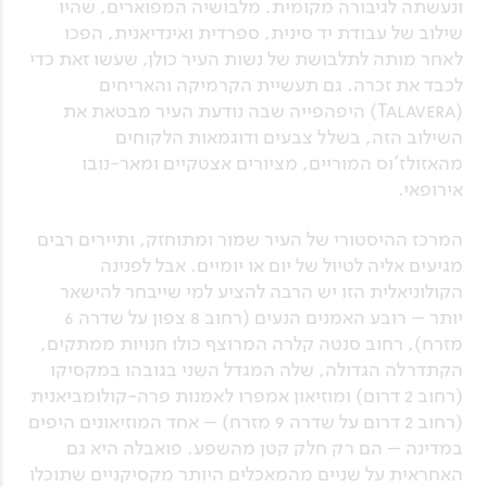
ונעשתה לגיבורה מקומית. מלבושיה המפוארים, שהיו
שילוב של עבודת יד סינית, ספרדית ואינדיאנית, הפכו
לאחר מותה לתלבושת של נשות העיר כולן, שעשו זאת כדי
לכבד את זכרה. גם תעשיית הקרמיקה והאריחים
(Talavera) היפהפייה שבה נודעת העיר מבטאת את
השילוב הזה, בשלל צבעים ודוגמאות הלקוחים
מהאזולז'וס המוריים, מציורים אצטקיים ומאר-נובו
אירופאי.
המרכז ההיסטורי של העיר שמור ומתוחזק, ותיירים רבים
מגיעים אליה לטיול של יום או יומיים. אבל לפנינה
הקולוניאלית הזו יש הרבה להציע למי שייבחר להישאר
יותר – רובע האמנים הנעים (רחוב 8 צפון על שדרה 6
מזרח), רחוב סנטה קלרה המרוצף כולו חנויות ממתקים,
הקתדרלה הגדולה, שלה המגדל השני בגובהו במקסיקו
(רחוב 2 דרום) ומוזיאון אמפרו לאמנות פרה-קולומביאנית
(רחוב 2 דרום על שדרה 9 מזרח) – אחד המוזיאונים היפים
במדינה – הם רק חלק קטן מהשפע. פואבלה היא גם
האחראית על שניים מהמאכלים היותר מקסיקניים שתוכלו