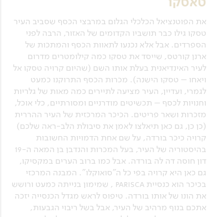
טאסקו
את הפוטנציאל הכלכלי הגלום במרבצי הכסף שסביב העיר
טסקו גילו כבר תושביו הקדומים של האזור, הרבה לפני
הספרדים. אבל אלא נכנעו לתאוות הכסף והמתכות של
ארנן קורטס, שייסד את טסקו כמה קילומטרים מדרום
לעיר האינדיאנית בעלת אותו השם (שהיום קרויה טסקו אל
ויאחו – טסקו הישנה). מכרות הכסף התרוקנו כמעט
לגמרי, ועדיין, העיר מציעה לתיירים כמה מאות של גלריות
וחנויות לכסף – תכשיטים מודרניים ומסורתיים, כלי אוכל,
מזכרות ושאר פריטים. הכיכר המרכזית של העיר ההררית
(כן כן, גם כאן תיאלצו לאמן את סיבולת הלב-ראה שלכם)
קרויה כיכר בורדה, על שם אחת הדמויות החשובות
בהיסטוריה של העיר, בעל המכרות והנדבן בן המאה ה-19
דון חוסה דה לה בורדה. אבל כמו ברוב הערים במקסיקו,
גם כאן היא קרויה בפי כל ה"סואוקלו". המבנה המרכזי
בכיכר הוא כנסיית parisca , שמימון בנייתה כמעט ורושש
את הונו של אותו בורדה. טיפוס לראש מגדל הכנסייה יזכה
אתכם בנוף מרהיב של העיר, אבל בשל ריבוי הגבעות,