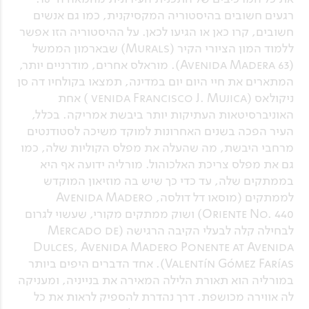
רגעים חשובים בהיסטוריה המקסיקנית, כמו גם אנשים
חשובים, קרו כאן או הגיעו לכאן. על ההיסטוריה הזו אפשר
ללמוד המון הציורי הקיר (Murals) שבארמון הממשל
(Avenida Madera 63). מוראלס אחרים, מודרניים יותר,
המתארים את חיי היום יום במדינה, תמצאו בקולחיו דה סן
ניקולאס (venida Francisco J. Mujica ) אחת
האוניברסיטאות העתיקות יותר ביבשת אמריקה. בכלל,
העיר הפכה בשנים האחרונות למוקד משיכה לסטודנטים
מרחבי היבשת, מה שהעלה את מפלס הקוליות שלה, כמו
גם את מפלס צריכת האלכוהול. מורליה ידועה אף היא
בממתקים שלה, עד כדי כך שיש בה מוזיאון המוקדש
לממתקים (מוסאו דל דולסה, Avenida Madero
Oriente No. 440) ושוק ממתקים מקורי, שעשוי לגרום
לבחילה קלה לבעלי הקיבה הרגישה (Mercado de
Dulces, Avenida Madero Ponente at Avenida
Valentín Gómez Farías). אחד הדברים היפים ביותר
במורליה הוא תאורת הלילה המאירה את בנייניה, ומעניקה
לה אווירה מכושפת. דרך נהדרת להספיק לראות את כל