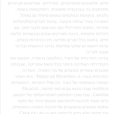
חיים. אלמנטים מקסיקניים, ספרדיים, מאייאנים וקריביים
מתמזגים בה בערבוביה ססגונית, המתבטאת בשפה,
בלבוש, בחגיגות ובטקסים ובאופן מיוחד גם באוכל.
האווירה בעיר נעימה ורגועה. בניגוד לערים קולוניאליות
אחרות, הסגנון האדריכלי כאן הוא צנוע ולבבי יותר, עם
כיכרות פתוחות, הרבה פארקים ועצים וצבעוניות מלאת
חיים. במעט בכל יום יש מוזיקה חיה בכיכרות ובגנים,
ובימי ראשון יש שווקי עתיקות בכיכר הראשית ובכיכר
סנטה לוצ'יה.
בכיכר המרכזית של העיר, הפלאסה גראנדה, תמצאו את
הקתדרלה העתיקה ביותר בכל יבשת אמריקה, שנבנתה
מאבנים שפורקו ממבנים של בני המאיה. השדרה
המרכזית בעיר, ה-Paseo de Montejo , היא האזור
העשיר והאופנתי של העיר. בין שלל החנויות, המסעדות
והמלונות שבה נמצא גם ארמון יפהפה, Palacio
Cantón, שבו שוכן המוזיאון האנתרופולוגי של יוקטאן.
כדאי מאוד להיכנס ולהתרשם מאוסף נהדר של חפצי
אמנות וחפצים שימושיים של תרבות המאיה המקומית.
עוד מקום שלא כדאי להחמיץ הוא ה-Casa de las