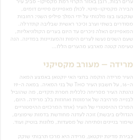
ערים רבות, רובן באזור הקרוי רמת מקסיקו- סביב עיר
הבירה מקסיקו-סיטי. לכולן מאפיינים פיזיים דומים,
שנקבעו בצו מלכותי על ידי המלך פיליפ השני: רחובות
מסודרים בשתי וערב וכיכר ראשית שבליבה קתדרלה.
המאפיינים האלה ניכרים עד היום בערים הקולוניאליות,
שעם השנים נעשו לערים היפות והמעניינות במדינה. הנה
טעימה קטנה מארבע מהערים הללו…
מרידה – מעורב מקסיקני
העיר מרידה הוקמה בחצי האי יוקטאן באמצע המאה
ה-16, על חשבון העיר Tho של בני המאיה. במאה ה-19
נהנתה העיר מפריחה כלכלית חסרת תקדים, מה שהוביל
לבנייה מרהיבה של ארמונות ואחוזות בלב מרידה. היום,
המרכז ההיסטורי של העיר (אחד המרכזים ההיסטוריים
הגדולים ביבשת) זוכה לעדנה מחודשת בדמות שיפוצים,
שימור בניינים ופתיחה של מסעדות, מלונות בוטיק ועוד.
כבירת מדינת יוקטאן, מרידה היא מרכז תרבותי שוקק