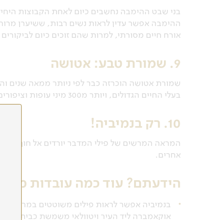
בני שבט ההימבה נחשבים כיום לאחת הקבוצות היחיד
ההימבה אפשר עדין לראות נשים רבות, ששיערן מרוח 
אורח חיים מסורתי, למרות שהם זוכים כיום לביקורים 
9. שמורת טבע: אטושה
בעלי החיים הגדולים, ויותר מ300 מיני עופות וציפורים. משמעות השם אטושה היא "המקום הלבן הגדול".
10. רק בנמיביה!
המראה המרשים של פילי המדבר יורדים אל חוף השלדי
אחרים.
הידעתם? עוד כמה עובדות מעניי
בנמיביה אפשר לראות פילים משוטטים במרחבים ה
אוקאמברה ליד העיר ויטוולאי משמשת כביתם של 