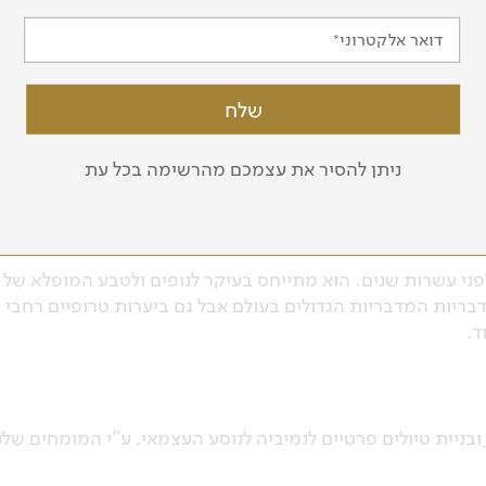
נמיביה היתה המדינה הראשונה באפריקה שכללה את ההגנה על הסביבה כחלק מחוקתה. כ-14 אחוזים משטח
דואר אלקטרוני
שב למטאוריט הגדול ביותר שהתגלה בעולם. הוא נמצא במרחק
ל המטאוריט הובה מוערך בשמונים אלף שנה והוא שוקל יותר
ניתן להסיר את עצמכם מהרשימה בכל עת
בנמיביה חיה אוכלוסיית הצ'יטה (ברדלס) הגדולה ביותר בעולם. כיום מוערכת אוכלוסיה זאת ב-2500 פרטים
ית.
לפני עשרות שנים. הוא מתייחס בעיקר לנופים ולטבע המופלא של
ריות המדבריות הגדולים בעולם אבל גם ביערות טרופיים רחבי
ד.
ובניית טיולים פרטיים לנמיביה לנוסע העצמאי, ע"י המומחים שלנ