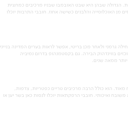
11 קבוצות אתניות גדולות. הגדולה שבהן היא שבט האובמבו שבניו מרכיבים כמחצית
יית המדינה. השחורים מהווים כמעט 90 אחוזים מן האוכלוסייה והלבנים כשישה אחוז. חובבי התרבות יוכלו
ילה גרמני ולאחר מכן בריטי, אפשר לראות בערים המדינה בנייני
וכזים בווינדהוק הבירה. גם בקסטמנהופ בדרום נמיביה
יותר ממאה שנים.
אוד. הוא כולל הרבה מרכיבים טריים כפטריות, צדפות,
שובח ואיכותי. חובבי הרפקתאות יוכלו לנסות כאן בשר יען או