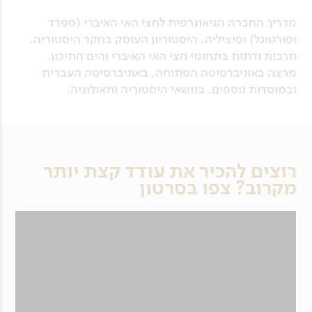
מדריך החברה הגיאוגרפית לחצי האי האיברי (ספרד
ופורטוגל) וסיציליה. היסטוריון העוסק בחקר היסטוריה,
תרבות ודתות בתחומי חצי האי האיברי והים התיכון.
מרצה באוניברסיטה הפתוחה, באוניברסיטה העברית
ובמוסדות נוספים, בנושאי היסטוריה ותאולוגיה.
רוצים להכיר את עודד קצת יותר
מקרוב? צפו בסרטון