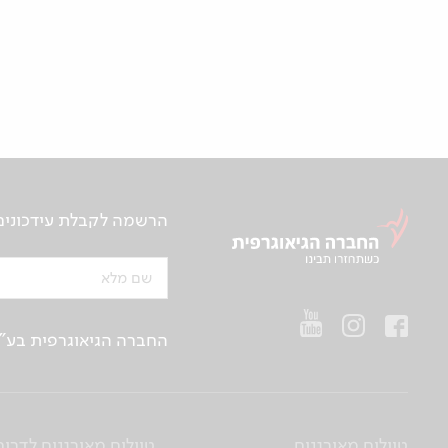
הרשמה לקבלת עידכונים ע
שם מלא
החברה הגיאוגרפית בע"מ | ח.פ 514657956 | רח’ הברזל 21 א', קומה 2, רמת החייל, ת“א | טלפו
טיולים מאורגנים
טיולים מאורגנים לדרום