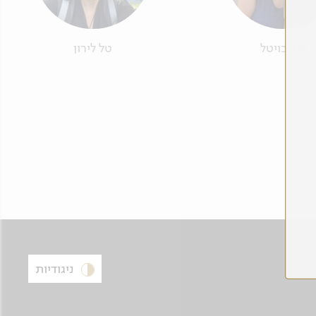
יעל בויטל
טל לירון
ניגודיות