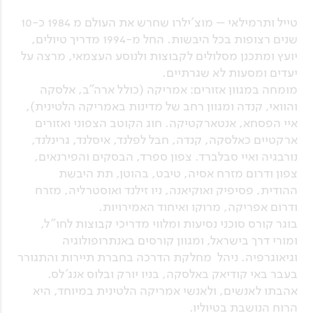
טייל ותרמילאי – מוצ’ילרו שחרש את העולם מ 1984 כ-10
שנים רצופות בכל היבשות. החל מ-1994 מדריך טיולים,
יועץ ומתכנן מסלולים לקבוצות ולנוסע העצמאי, מרצה על
יעדים ומסעות לא שגרתיים.
מומחה במגוון אזורים: אמריקה (כולל ארה”ב, אלסקה
והוואי, קנדה ומגוון רחב של מדינות באמריקה הלטינית),
איי הפסחא, אנטארקטיקה. חוג הקוטב הצפוני ואזורים
ארקטיים כאלסקה, קנדה, חבל לפלנד, איסלנד, גרינלנד,
נורבגיה ואיי סבלברד. צפון ספרד, הבסקים והפירנאים,
צפון ודרום מזרח אסיה, טיבט, בהוטן, תת היבשת
ההודית, פסיפיק ואוקיאנה, ניו זילנד ואוסטרליה, מזרח
ודרום אפריקה, מרוקו ואיחוד האמירויות.
בוגר קורס סוכני נסיעות ומלווי מדריכי קבוצות לחו"ל,
ומורי דרך בישראל, ומגוון קורסים באנתרופולוגיה
וגיאוגרפיה. ניהל מחלקת הדרכה בחברת תיירות והתגורר
בעבר באי קודיאק באלסקה, בניו יורק ובלוס אנג’לס.
אהבתו לאנשים, ולאנשי אמריקה הלטינית במיוחד, היא
הרוח הנושבת בטיוליו.