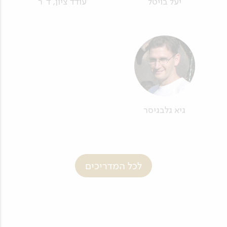
יעל בויטל
עודד ציון, ד"ר
גיא גלבגיסר
לכל המדריכים