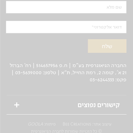
שם מלא
דואר אלקטרוני
החברה הגיאוגרפית בע"מ | ח.פ 514657956 | רח’ הברזל
21 א', קומה 2, רמת החייל, ת“א | טלפון: 03-5639000 |
פקס: 03-6244333
קישורים נפוצים
טיולים מאורגנים
עיצוב אתר:
Bee Creations
פיתוח:
GOOLA
טיולים פרטיים לנוסע העצמאי
© כל הזכויות שמורות לחברה הגיאוגרפית