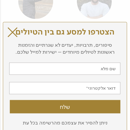
אבישי מאור
ליאון דיקמן
הצטרפו למסע גם בין הטיולים
סיפורים, תרבויות, יעדים לא שגרתיים והזמנות
ראשונות לטיולים מיוחדים – ישירות למייל שלכם.
שם מלא
דואר אלקטרוני
גלעד (גילי) חסקין, ד"ר
לכל המדריכים
ניתן להסיר את עצמכם מהרשימה בכל עת