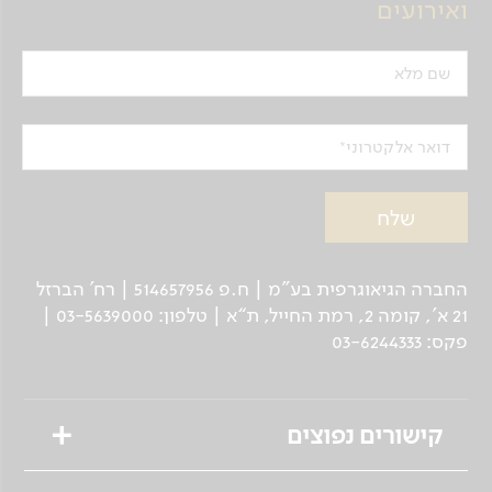
ואירועים
שם מלא
דואר אלקטרוני
החברה הגיאוגרפית בע"מ | ח.פ 514657956 | רח’ הברזל
21 א', קומה 2, רמת החייל, ת“א | טלפון: 03-5639000 |
פקס: 03-6244333
קישורים נפוצים
טיולים מאורגנים