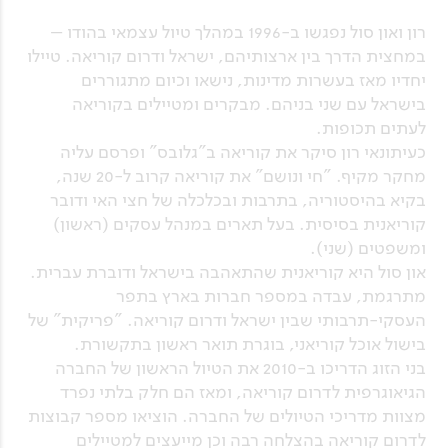
רון ואון סול נפגשו ב-1996 במהלך טיול עצמאי בהודו –
במחצית הדרך בין ארצותיהם, ישראל ודרום קוריאה. טיילו
יחדיו מאז בעשרות מדינות, נישאו וכיום מתגוררים
בישראל עם שני בניהם. מבקרים ומטיילים בקוריאה
לעתים תכופות.
כעיתונאי רון סיקר את קוריאה ב"גלובס" ופרסם עליה
מחקר מקיף. "חי ונושם" את קוריאה קרוב ל-20 שנה,
בקיא בהיסטוריה, בתרבות ובכלכלה של חצי האי ודובר
קוריאנית בסיסית. בעל תארים במנהל עסקים (ראשון)
ומשפטים (שני).
און סול היא קוריאנית שהתאהבה בישראל ודוברת עברית.
מתרגמת, עבדה במספר חברות בארץ בתפר
העסקי-תרבותי שבין ישראל ודרום קוריאה. "פריקית" של
בישול אוכל קוריאני, בוגרת תואר ראשון בתקשורת.
בני הזוג הדריכו ב-2010 את הטיול הראשון של החברה
הגיאוגרפית לדרום קוריאה, ומאז הם חלק בלתי נפרד
מצוות מדריכי הטיולים של החברה. הוציאו מספר קבוצות
לדרום קוריאה בהצלחה רבה וכן מייעצים למטיילים