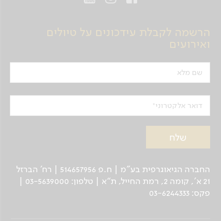
הרשמה לקבלת עידכונים על טיולים
ואירועים
שם מלא
דואר אלקטרוני
החברה הגיאוגרפית בע"מ | ח.פ 514657956 | רח’ הברזל
21 א', קומה 2, רמת החייל, ת“א | טלפון: 03-5639000 |
פקס: 03-6244333