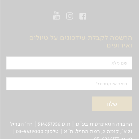
הרשמה לקבלת עידכונים על טיולים
ואירועים
שם מלא
דואר אלקטרוני
החברה הגיאוגרפית בע"מ | ח.פ 514657956 | רח’ הברזל
21 א', קומה 2, רמת החייל, ת“א | טלפון: 03-5639000 |
פקס: 03-6244333