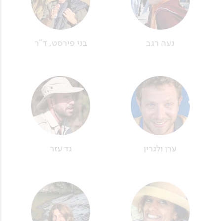
נעה רגב
בני פירסט, ד"ר
ערן ולגרין
גד עזר