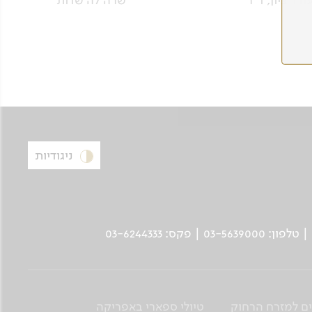
ודד ציון, ד"ר
שרה'לה שדות
ניגודיות
ים למזרח הרחוק
טיולי ספארי באפריקה