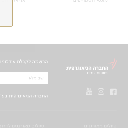
מונטי רוסמן-קים
אריאל רותם
הרשמה לקבלת עידכונים ע
שם מלא
החברה הגיאוגרפית בע"מ | ח.פ 514657956 | רח’ הברזל 21 א', קומה 2, רמת החייל, ת“א | טלפו
טיולים מאורגנים
טיולים מאורגנים לדרום