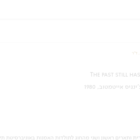
 ד"ר
The past still ha
נגיס אייטמטוב, 1980
ית ותארים ראשון ושני מהחוג לתולדות האמנות באוניברסיטת תל