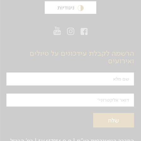
ניגודיות
הרשמה לקבלת עידכונים על טיולים
ואירועים
שם מלא
דואר אלקטרוני
החברה הגיאוגרפית בע"מ | ח.פ 514657956 | רח’ הברזל