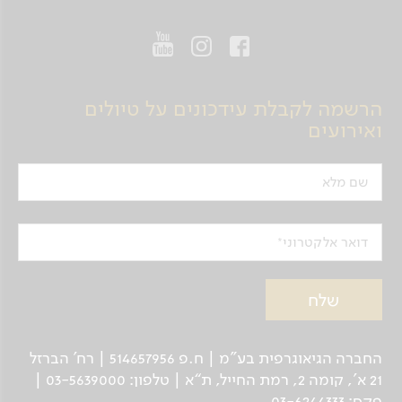
הרשמה לקבלת עידכונים על טיולים
ואירועים
שם מלא
דואר אלקטרוני
החברה הגיאוגרפית בע"מ | ח.פ 514657956 | רח’ הברזל
21 א', קומה 2, רמת החייל, ת“א | טלפון: 03-5639000 |
פקס: 03-6244333