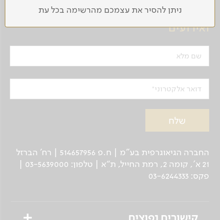
ניתן להסיר את עצמכם מהרשימה בכל עת
הרשמה לקבלת עידכונים על טיולים
ואירועים
שם מלא
דואר אלקטרוני
החברה הגיאוגרפית בע"מ | ח.פ 514657956 | רח’ הברזל
21 א', קומה 2, רמת החייל, ת“א | טלפון: 03-5639000 |
פקס: 03-6244333
קישורים נפוצים