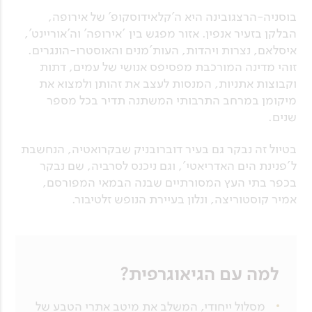
בוסניה-הרצגובינה היא ה'קלאידוסקופ' של אירופה,
הבלקן בזעיר אנפין. אזור מפגש בין 'אירופה' וה'אוריינט',
איסלאם, נצרות ויהדות, העות'מנים והאוסטרו-הונגרים.
זוהי מדינה המורכבת מפסיפס אנושי של עמים, דתות
וקבוצות אתניות, המנסות לעצב את זהותן ולמצוא את
מיקומן במרחב התרבותי המשתנה תדיר בכל מספר
שנים.
בטיול זה נבקר גם בעיר דוברובניק שבקרואטיה, הנחשבת
ל'פנינת הים האדריאטי', וגם ניכנס לסרביה, שם נבקר
בכפר בתי העץ המסורתיים שבנה הבמאי המפורסם,
אמיר קוסטוריצה, ונלון בעיירת הנופש זלטיבור.
למה עם הגיאוגרפית?
מסלול ייחודי, המשלב את מיטב אתרי הטבע של