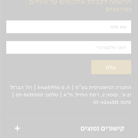
הרשמה לקבלת עידכונים על טיולים
לינה בסרייבו.
ואירועים
יום 4
שם מלא
סרייבו
יום זה יוקדש לסרייבו. נבקר בבית כנסת הספרדי
דואר אלקטרוני
ו'אשכנזי', במסגדים, בכנסיות אורתודוכסיות
וקתוליות, שווקים ובזארים, והכל ברחוב אחד
המכונה ה'בלקן בזעיר אנפין'. נשוטט בין בתי התה
וחנויות השטיחים, החאנים והבזארים הספוגים
בעשן, בדוכני הקבאב והשווארמה והמאפים.
החברה הגיאוגרפית בע"מ | ח.פ 514657956 | רח’ הברזל
בערב נצא לארוחת ערב במסעדה בליווי הרכב
21 א', קומה 2, רמת החייל, ת“א | טלפון: 03-5639000 |
מוזיקלי מקומי.
פקס: 03-6244333
לינה בסרייבו.
יום 5
קישורים נפוצים
סרייבו - וישגראד - הכפר של אמיר