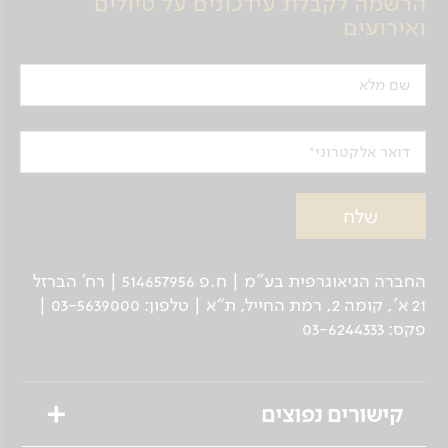
הרשמה לקבלת עידכונים על טיולים
ואירועים
שם מלא
דואר אלקטרוני
החברה הגיאוגרפית בע"מ | ח.פ 514657956 | רח’ הברזל
21 א', קומה 2, רמת החייל, ת“א | טלפון: 03-5639000 |
פקס: 03-6244333
קישורים נפוצים