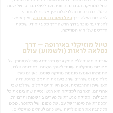
החל ממוזיקת הטברנה היוונית ועד לפופ הבריטי של שנות
ה-70. בכתבה זו תוכלו לגלות איך אפשר להתוודע
למסורות האלה דרך
טיול מאורגן באירופה
, ואיך אפשר
להכיר יעד מוכר בדרך חדשה דרך מסע ייחודי, שמפת
הדרכים שלו היא המוזיקה.
טיול מוזיקלי באירופה – דרך
נפלאה לראות (ולשמוע) עולם
אירופה מהווה ללא ספק ערש תרבותי עשיר לצמיחתן של
מסורות מוזיקליות שונות לאורך השנים. באירופה נולדו,
התפתחו ואומצו סגנונות מוזיקה שונים. כאן גם פעלו
מלחינים ומשוררים שהטביעו את חותמם בהיסטוריה
האנושית והתרבותית, וכאן חיו וחיים קהלים שהלכו שבי
אחריהם. האהבה למוזיקה היא רגש ונטייה שחוצים את כל
הגבולות. מוזיקה מגשרת על פערים בין שפות ותרבויות,
ומספרת את סיפורו של עם, של מקום, של תקופה. מכאן
קל להבין את הפופולריות שיש כיום לטיולים מוזיקליים,