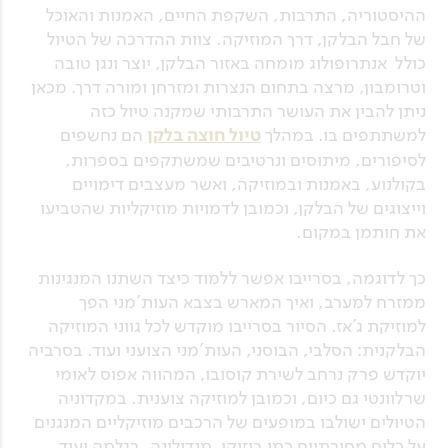
ההיסטוריה, התרבות, השקפת החיים, האמנות והאוכל
של חבל הבלקן, דרך המוזיקה. צוות ההדרכה של הטיול
כולל אנתרופולוג מומחה באזור הבלקן, יוצר ונגן טובה
וטרומבון, מרצה בתחום הנצרות ומזרחן ומורה דרך. מכאן
ניתן להבין את העושר התרבותי שמקנה טיול כזה
למשתתפים בו. במהלך
טיול חוצה בלקן
הם נחשפים
לסיפורים, מיתוסים ונרטיבים שמשתקפים בספרות,
בקולנוע, באמנות ובמוזיקה, ואשר מעצבים דימויים
וייצוגים של הבלקן, וכמובן לדמויות מוזיקליות שהטביעו
את חותמן במקום.
כך לדוגמה, בסרייבו אפשר ללמוד כיצד השתנו המנגינות
ממזרח למערב, ואיך המארש בצבא העות'מני הפך
למוזיקת ג'אז. הסיור בסרייבו מוקדש לכל גווני המוזיקה
הבלקנית: הסלבי, הבוסני, העות'מני הצועני ועוד. בסרביה
יוקדש פרק נרחב לשירת קוסובו, המהווה אפוס לאומי
שרלוונטי גם כיום, וכמובן למוזיקה צוענית. במקדוניה
הטיולים ישולבו במופעים של הרכבים מוזיקליים המנגנים
על כלים מסורתיים כמו בוזוקי, מנדולינה, בגלמה ועוד.