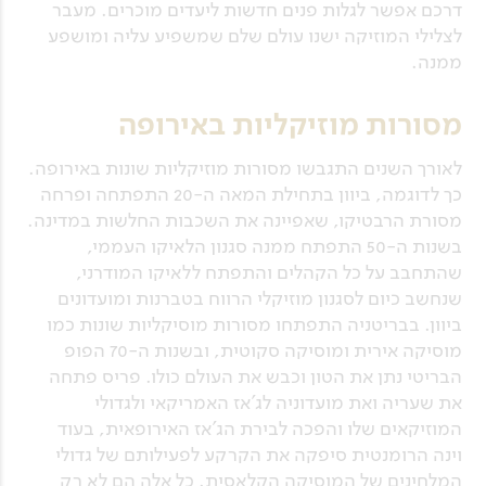
דרכם אפשר לגלות פנים חדשות ליעדים מוכרים. מעבר
לצלילי המוזיקה ישנו עולם שלם שמשפיע עליה ומושפע
ממנה.
מסורות מוזיקליות באירופה
לאורך השנים התגבשו מסורות מוזיקליות שונות באירופה.
כך לדוגמה, ביוון בתחילת המאה ה-20 התפתחה ופרחה
מסורת הרבטיקו, שאפיינה את השכבות החלשות במדינה.
בשנות ה-50 התפתח ממנה סגנון הלאיקו העממי,
שהתחבב על כל הקהלים והתפתח ללאיקו המודרני,
שנחשב כיום לסגנון מוזיקלי הרווח בטברנות ומועדונים
ביוון. בבריטניה התפתחו מסורות מוסיקליות שונות כמו
מוסיקה אירית ומוסיקה סקוטית, ובשנות ה-70 הפופ
הבריטי נתן את הטון וכבש את העולם כולו. פריס פתחה
את שעריה ואת מועדוניה לג'אז האמריקאי ולגדולי
המוזיקאים שלו והפכה לבירת הג'אז האירופאית, בעוד
וינה הרומנטית סיפקה את הקרקע לפעילותם של גדולי
המלחינים של המוסיקה הקלאסית. כל אלה הם לא רק