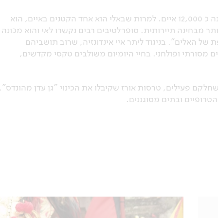
האי באלי הוא הפנינה של ארכיפלג איי אינדונזיה, שמונה כ 12,000 איים. למרות שבאלי הוא אחד הקטנים באיים, הוא
ר מבחינה תיירותית. סופרלטיבים רבים נקשרו לאי והוא מכונה
 של האלים". בניגוד ליתר איי אינדונזיה, שרוב תושביהם
ם מסורתי ופולחני. בחיי היומיום משולבים טקסי מקדשים,
חלקם פעילים, טרסות אורז שקיבלו את הכינוי "גן עדן מהונדס",
טרופיים ובתים מסוגננים.