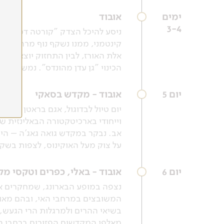
ימים
אובוד
3-4
ניסע להיכל הצדק "קורטה דסה" בקל
קינטמני, ממנו נשקף נוף מרהיב של
אלת האורז, לבין התחזוק יוצא הד
הכינוי "גן עדן מהונדס". נמשיך אל מקדש טמפק סירין, מקדש בן 1000 ש
יום 5
אובוד - מקדש בסאקי
יום טיול לבדוגול, אגם בראטן והמ
וייחודי בארכיטקטורה הבאלינזית ש
אב. נבקר במקדש גואה גאג'ה – היכ
על צוק מעל האוקינוס, לצפות בשק
יום 6
אובוד - באלי, כפרים וטקסי מ
נצפה במופע הבארונג, שמחקרים אנ
המשובצים במרחבי האי, ובהם מאות
בשיאי ההרים ולמרגלות הרי הגעש, 
מאלפי המקדשים הפזורים ברחבי הא