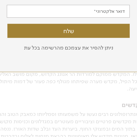
דואר אלקטרוני
ונג-קונג, הבירה המאוחדת של באלי, זירת ההתאבדות של הבלינז
 אגם בטור, שנוצר בלב קלדרה געשית. נלמד על המארג המרתק הקי
ופן של תעלות המים וחקלאות השלחין האינטנסיבית שבמקום. הק
נים שנבנה על מעיין קדוש, השם דגש מיוחד על פולחן המים.
ניתן להסיר את עצמכם מהרשימה בכל עת
קדש הצף של אולו-דאנו, השווקים המקומיים ומקדש מאנגווי. נס
לו. המקדש ממוקם למורדות הר אגונג הקדוש, מקום מושב האלים,
ל הפיל, מקדש מערה שפיתחו מגולף כפה פעור של דמות מיתולוג
יעה.
קדשים
תרופולוגים רבים נעשו על משמעותו וסמליותו כמאבק הטוב והרע
 מקדשים פרטיים וציבוריים מעוטרים במגדלונים וכניסות מקוש
בתוך המים ובמצוקי החוף, ביערות העד ובלב שדות האורז. ננסה
י. חגיגות מקדש אלו מאופיינות בהבאת מנחות לאלים ובקרבות ת