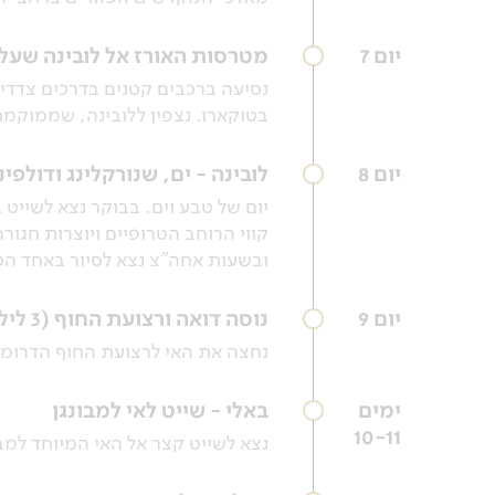
יום 7
מטרסות האורז אל לובינה שעל חוף הא
נסיעה ברכבים קטנים בדרכים צדדי
בטוקארו. נצפין ללובינה, שממוקמת
יום 8
לובינה - ים, שנורקלינג ודולפינ
יום של טבע וים. בבוקר נצא לשייט
קווי הרוחב הטרופיים ויוצרות חגורה
ובשעות אחה"צ נצא לסיור באחד הכ
יום 9
נוסה דואה ורצועת החוף (3 לילות)
נחצה את האי לרצועת החוף הדרומית
ימים
באלי - שייט לאי למבונגן
10-11
נצא לשייט קצר אל האי המיוחד למבו