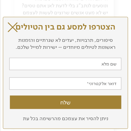
ונוסעים לנתב"ג בלי לדעת לאן אתם טסים?
יש לא מעט אנשים שרוצים לעשות לעצמם
הפתעה.
הצטרפו למסע גם בין הטיולים
רענן בן בסט, מנכ"ל החברה הגיאוגרפית,
על "טיול לבן".
סיפורים, תרבויות, יעדים לא שגרתיים והזמנות
לכתבה המלאה
ראשונות לטיולים מיוחדים – ישירות למייל שלכם.
שם מלא
דואר אלקטרוני
ערוץ החיים הטובים,
ניתן להסיר את עצמכם מהרשימה בכל עת
20.02.20