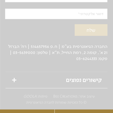
דואר אלקטרוני
החברה הגיאוגרפית בע"מ | ח.פ 514657956 | רח’ הברזל
21 א', קומה 2, רמת החייל, ת“א | טלפון: 03-5639000 |
פקס: 03-6244333
קישורים נפוצים
טיולים מאורגנים
עיצוב אתר:
Bee Creations
פיתוח:
GOOLA
טיולים פרטיים לנוסע העצמאי
© כל הזכויות שמורות לחברה הגיאוגרפית
שייט גיאוגרפי