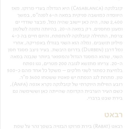
קזבלנקה (Casablanca) היא הגדולה בערי מרוקו. מאז
היווסדה כמושבה פניקית במאה ה-6 לפנה"ס, במשך
2,400 שנה, היה כאן יישוב שהיה נמל, מבצר שודדי ים
ומעגן מחסנים. רק במאה ה-20, בהיותה נתונה לשלטון
צרפת, התחילה קזבלנקה להתפתח, והיום חיים בה כ-4
מיליון תושבים. נמלה הוא השני בגודלו באפריקה, אחרי
נמל דרבן (Durben) בדרום היבשת. בעיר ניצב מסגד חסן
השני, שהוא המסגד הגדול והמפואר ביותר שנבנה במאה
ה-20. צריחו מתנשא לגובה 200 מטרים, גגו נפתח
בלחיצת כפתור לשני חלקים – משקל כל אחד מהם כ-500
טון. מתחת לגג הנפתח יש פאטיו ששטחו 3400 מ"ר.
רובע הווילות היוקרתי של קזבלנקה נקרא אנפה (Anfa),
כשם העיר הערבית הקדומה שהייתה כאן וששימשה גם
בירת שבט ברברי.
רבאט
רבאט (Rabat) בירת מרוקו הבנויה בשפך נהר על שפת