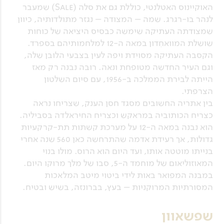
האוקיינוס האטלנטי, כוללת גם את סלה (Sale) שמעבר
לנהר בו-רגרג. שמה – המצודה – נגזר מתולדותיה, כיוון
שמצודתה העתיקה שימשה כבסיס היציאה של כוחות
שושלת המוואחִדון במאה ה-12 למלחמותיהם בספרד.
הקסבה העתיקה מסוידת ויפה לעין בצבעי הלובן שלה,
וגם העיר החדשה מטופחת ונאה. רובה נבנה רק מאז
הייתה לבירת הממלכה ב-1956, עם סיום השלטון
הצרפתי.
בין אתריה החשובים מסגד חסן הענק, שצריחו נראה
כצריח הכותוביה במראקש וכצריח החיראלדה בסביליה.
הוא נבנה במאה ה-12 על מערכת קשתות תת-קרקעיות
גדולות, אך רעידת אדמה שהתרחשה כאן 560 שנה אחרי
בנייתו מוטטה אותו, ועד היום הוא הרוס. מולו בנוי
המאוזוליאום של מוחמד ה-5, סבו של מלך מרוקו היום.
במבנה המפואר באות לידי ביטוי מיטב המלאכות
המסורתיות המרוקניות – בעץ, בברונזה, בשיש ובטיח.
שפשאוון