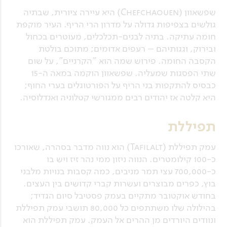
שפשאוון (Chefchaouen) היא עיירה ציורית, שבתיה
גולשים בצפיפות גדולה על מדרון הרי הריף. העיר מוקפת
חומה עתיקה. בתיה לבנים-תכלכלים, מעוטרים בכחול
ובירוק, וגגותיהם – רעפים אדומים; מתוכם בולטת
הקסבה החומה. פירוש שמה הוא "הקרניים", על שום
שתי הפסגות שמעליה. שפשאוון הוקמה במאה ה-15
כבסיס להתקפות בני הריף על הפורטוגלים בערי החוף;
היא קלטה אז יהודים רבים ממגורשי קטלוניה ואנדלוסיה.
תפיללת
עמק תפיללת (Tafilalt) הוא נווה מדבר בסהרה, שאורכו
כ-100 קילומטרים. הנווה ניזון ממי נהר זיז ויש בו
כ-700,000 עצי תמר מניבים, כמה קסבות בנויות מלבני
בוץ, כפרים מבוצרים ועשרות קברי קדושים בין העצים.
בחודש אוקטובר מתקיים בעמק פסטיבל סיום הגדיד;
בהילולה שלו משתתפים כל 80,000 תושבי עמק תפיללת
ונוודים היורדים מן ההרים אל העמק. עמק תפיללת הוא