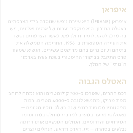
איפראן
איפראן (Ifrane) היא עיירת נופש שנוסדה בידי הצרפתים
באטלס התיכון. היא מוקפת יערות של ארזים ואלונים, ויש
בה מרכז לסקי, לתיירות ולנופש. כאשר הצרפתים נטשו
את העיירה המפוארת ב-1956, החרימה הממשלה את
בתיהם וכיום גרים בהם מרוקנים עשירים. הנשיא שמעון
פרס התקבל בביקורו ההיסטורי בשנת 1986 בארמון
ה"גותי" של המלך.
האטלס הגבוה
רכס ההרים, שאורכו כ-700 קילומטרים והוא נמתח לרוחב
מפת מרוקו, מתנשא לגובה כ-4000 מטרים. רבות
מפסגותיו מכוסות כחצי שנה בשלג. נופיו מגוונים –
מאטלנטי מיוער במערב למדברי מוחלט במדרונותיו
המזרחיים והדרומיים. הנחלים המנקזים אותו דרומה
נבלעים בסהרה – זיז, דאדס ודראע. הנחלים יוצרים