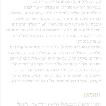
עשרות אלפים נפצעו ונותרו ללא קורת גג.
בערי החוף היא אסווירה, או מוגדוֹר – עיר לבנה
שחלונותיה כחולים, מוקפת חומה שצבעה חום-אדמדם.
מצודת בית הסוהר והקרנטינה הישנה לחוזרים ממכה
ניצבת על אי סלעי קטן מול העיר. העיר ונמלה התפתחו
מאז המאה ה-18, כאשר מטעמים פוליטיים שונים נאסר על
אגדיר לעסוק בסחר חוץ ואת מקומה תפס אז נמל חדש
שנבנה במוגדור.
המדינה (העיר העתיקה) של מוגדור עמוסה שווקים ובתי
מלאכה, ובמלאח (רובע היהודים) שלה אפשר לראות בתי
יהודים. בימי זוהרה, במאה ה-19 ובראשית המאה ה-20,
היו היהודים רוב מניינה של מוגדור. בית הקברות היהודי
שלה הוא המרשים ביותר במרוקו, ובו גם קברו של רבי
חיים פינטו, שמאז מותו לפני כמאה וחמישים שנה נהפך
לקדוש, שעל קברו מקיימים בל"ג בעומר הילולה גדולה.
וואזאן
העיר וואזאן (Ouazzane) היא עיר קדושה, על גבול