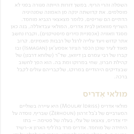
השפלה והרי הריף. במשך דורות הייתה סגורה בפני לא
מוסלמים. את קדושתה ינקה מן האמונה שמנהיגיה
הדתיים הם שריפים, כלומר מצאצאי הנביא מוחמד.
השריף מוואזאן לבית אִדריס, המולאי עבדאללה, בנה כאן
מסגד וזאוויה (אכסניית נזירים מיסטיקנים), וקברו נחשב
אתר קדוש ויעד עלייה לרגל של רבבות מאמינים. קרוב
מאוד לעיר שוכן הכפר הציור אסמע'אן (Ismagan) ובו
קברו של רבי עמרם בן דיוואן, שד"ר (שלוחא דרבנן) של
קהילת חברון, שחי במרוקו ומת בה. הוא הפך לחשוב
שבצדיקים היהודיים במרוקו, שלקבריהם עולים לקבל
ברכה.
מולאי אִדריס
מולאי אדריס (Moulay Idriss) היא עיירה בשוליים
המערביים של ג'בל זרהון (Zerhoun) שבריף, נוסדה על
ידי אִדריס, צאצאו של עלי, בעלה של פטימה – בתו
היחידה של מוחמד. אדריס מרד בח'ליף הארון א-רשיד