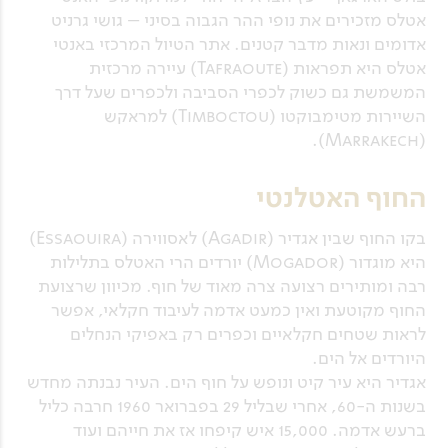
אטלס מזכירים את נופי ההר הגבוה בסיני – גושי גרניט
אדומים ונאות מדבר קטנים. אתר הטיול המרכזי באנטי
אטלס היא תפראות (Tafraoute) עיירה מרכזית
המשמשת גם כשוק לכפרי הסביבה ולכפרים שעל דרך
השיירות מטימבוקטו (Timboctou) למראקש
(Marrakech).
החוף האטלנטי
בקו החוף שבין אגדיר (Agadir) לאסווירה (Essaouira)
היא מוגדור (Mogador) יורדים הרי האטלס בתלילות
רבה ומותירים רצועה צרה מאוד של חוף. מכיוון שרצועת
החוף מקוטעת ואין כמעט אדמה לעיבוד חקלאי, אפשר
לראות שטחים חקלאיים וכפרים רק באפיקי הנחלים
היורדים אל הים.
אגדיר היא עיר קיט ונופש על חוף הים. העיר נבנתה מחדש
בשנות ה-60, אחרי שבליל 29 בפברואר 1960 חרבה כליל
ברעש אדמה. 15,000 איש קיפחו אז את חייהם ועוד