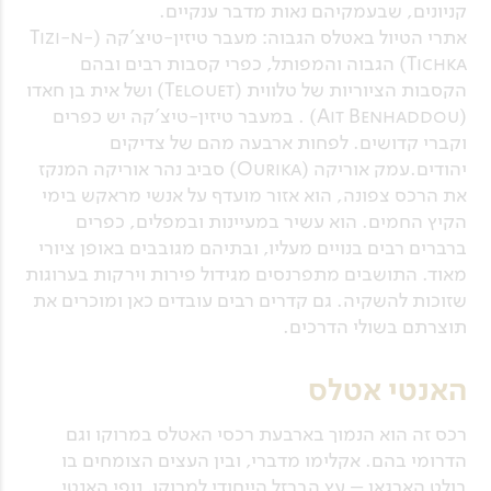
קניונים, שבעמקיהם נאות מדבר ענקיים.
אתרי הטיול באטלס הגבוה: מעבר טיזין-טיצ'קה (Tizi-n-
Tichka) הגבוה והמפותל, כפרי קסבות רבים ובהם
הקסבות הציוריות של טלווית (Telouet) ושל אית בן חאדו
(Ait Benhaddou) . במעבר טיזין-טיצ'קה יש כפרים
וקברי קדושים. לפחות ארבעה מהם של צדיקים
יהודים.עמק אוריקה (Ourika) סביב נהר אוריקה המנקז
את הרכס צפונה, הוא אזור מועדף על אנשי מראקש בימי
הקיץ החמים. הוא עשיר במעיינות ובמפלים, כפרים
ברברים רבים בנויים מעליו, ובתיהם מגובבים באופן ציורי
מאוד. התושבים מתפרנסים מגידול פירות וירקות בערוגות
שזוכות להשקיה. גם קדרים רבים עובדים כאן ומוכרים את
תוצרתם בשולי הדרכים.
האנטי אטלס
רכס זה הוא הנמוך בארבעת רכסי האטלס במרוקו וגם
הדרומי בהם. אקלימו מדברי, ובין העצים הצומחים בו
בולט הארגאן – עץ הברזל הייחודי למרוקו. נופי האנטי