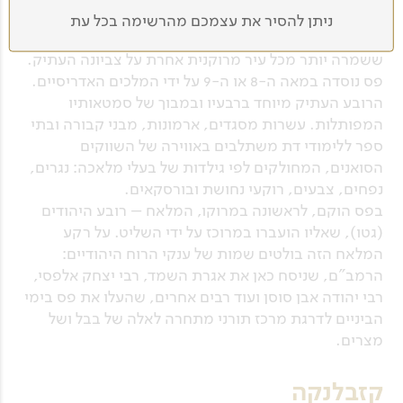
העיר פס (Fes) היא הבירה הדתית והתרבותית של מרוקו.
ניתן להסיר את עצמכם מהרשימה בכל עת
היא גם העתיקה בין ארבע הערים המלכותיות והעיר
ששמרה יותר מכל עיר מרוקנית אחרת על צביונה העתיק.
פס נוסדה במאה ה-8 או ה-9 על ידי המלכים האדריסיים.
הרובע העתיק מיוחד ברבעיו ובמבוך של סמטאותיו
המפותלות. עשרות מסגדים, ארמונות, מבני קבורה ובתי
ספר ללימודי דת משתלבים באווירה של השווקים
הסואנים, המחולקים לפי גילדות של בעלי מלאכה: נגרים,
נפחים, צבעים, רוקעי נחושת ובורסקאים.
בפס הוקם, לראשונה במרוקו, המלאח – רובע היהודים
(גטו), שאליו הועברו במרוכז על ידי השליט. על רקע
המלאח הזה בולטים שמות של ענקי הרוח היהודיים:
הרמב"ם, שניסח כאן את אגרת השמד, רבי יצחק אלפסי,
רבי יהודה אבן סוסן ועוד רבים אחרים, שהעלו את פס בימי
הביניים לדרגת מרכז תורני מתחרה לאלה של בבל ושל
מצרים.
קזבלנקה