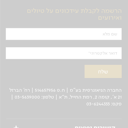
הרשמה לקבלת עידכונים על טיולים
ואירועים
שם מלא
דואר אלקטרוני
החברה הגיאוגרפית בע"מ | ח.פ 514657956 | רח’ הברזל
21 א', קומה 2, רמת החייל, ת“א | טלפון: 03-5639000 |
פקס: 03-6244333
קישורים נפוצים