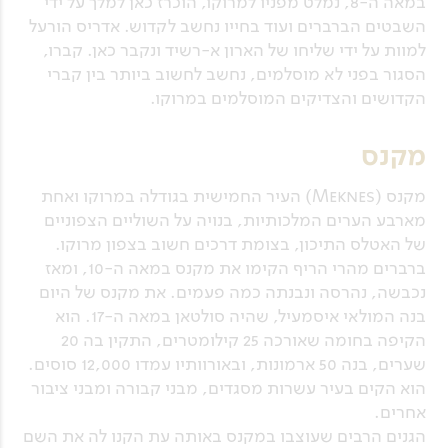
במאה ה-8, נמלט מפניו למרוקו, הוכרז כאן למלך על ידי
השבטים הברברים ועוד בחייו נחשב לקדוש. אדריס הורעל
למוות על ידי שליחו של הארון א-רשיד ונקבר כאן. קברו,
הסגור בפני לא מוסלמים, נחשב לחשוב ביותר בין קברי
הקדושים והצדיקים המוסלמים במרוקו.
מקנס
מקנס (Meknes) העיר החמישית בגודלה במרוקו ואחת
מארבע הערים המלכותיות, בנויה על השוליים הצפוניים
של האטלס התיכון, בצומת דרכים חשוב בצפון מרוקו.
ברברים מהרי הריף הקימו את מקנס במאה ה-10, ומאז
נכבשה, נהרסה ונבנתה כמה פעמים. את מקנס של היום
בנה המולאי איסמעיל, שהיה סולטאן במאה ה-17. הוא
הקיפה בחומה שאורכה 25 קילומטרים, התקין בה 20
שערים, בנה 50 ארמונות, ובאורוותיו עמדו 12,000 סוסים.
הוא הקים בעיר עשרות מסגדים, מבני קבורה ומבני ציבור
אחרים.
הגנים הרבים שעוצבו במקנס באותה עת הקנו לה את השם