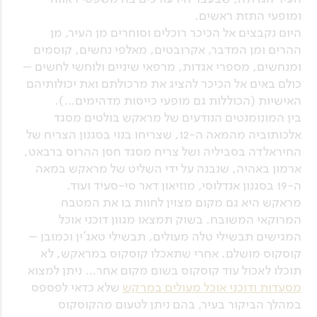
ומופעי התזת ראשים.
היום נקבצים אל הכיכר רוכלים וסוחרים מן העיר, מן
ההרים ומן המדבר, אקרובטים, מאלפי נחשים, קוסמים
ומנחשים, מספרי אגדות, מרפאי שיניים ולוחשי לחשים –
כולם באים אל הכיכר להציג את מרכולתם ואת יכולותיהם
האישיות (הכוללות גם מופעי כייסות מדהימים…).
בין המונומנטים הנודעים של מראקש בולטים מסגד
אלכותוביה מהמאה ה-12, שצריחו בנוי בסגנון הצריח של
החיראלדה בסביליה ושל צריח מסגד חסן ההרוס ברבאט,
ארמון באהיה, שנבנה על ידי השליט של מראקש במאה
ה-19 בסגנון אנדלוסי, מוזיאון דאר סי-סעיד ועוד.
מראקש היא גם מקום מצוין לחוות בו את המטבח
המרוקאי המשובח. בשוק תמצאו מגוון דוכני אוכל
המגישים תבשילי טלה מעולים, תבשילי טאג'ין וכמובן –
קוסקוס מושלם. אחרי שתאכלו קוסקוס במראקש, לא
תוכלו לאכול עוד קוסקוס בשום מקום אחר… ניתן למצוא
מסעדות ודוכני אוכל מעולים במרקש
שלא כדאי לפספס
במהלך הביקור בעיר, בהם ניתן לטעום מהקוסקוס