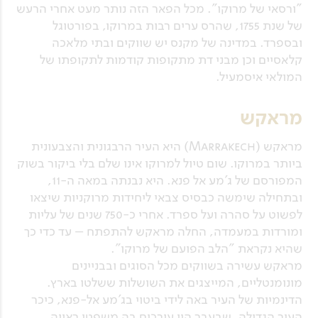
"ורסאי של מרוקו". מכל הפאר הזה נותר מעט אחרי הרעש
של שנת 1755, שהרס ערים רבות במרוקו, בפורטוגל
ובספרד. במדינה של מקנס יש שווקים ובתי מלאכה
קלאסיים וכן מבני דת מתקופות קודמות לתקופתו של
המולאי איסמעיל.
מראקש
מראקש (Marrakech) היא העיר הרבגונית והצבעונית
ביותר במרוקו. שום טיול למרוקו אינו שלם בלי ביקור בשוק
המפורסם של ג'מע אל פנא. היא נבנתה במאה ה-11,
ובתחילה שימשה כבסיס צבאי ליחידות מרוקניות שיצאו
לפשוט על סהרה ועל ספרד. אחרי כ-750 שנים של עליות
ומורדות במעמדה, החלה מראקש להתפתח – עד כדי כך
שהיא נקראת "הלב הפועם של מרוקו".
מראקש עשירה בשווקים מכל הסוגים ובבניינים
מונומנטליים, המייצגים את השושלות ששלטו בארץ.
הדינמיות של העיר באה לידי ביטוי בג'מע אל-פנא, כיכר
העיר הגדולה, שבעבר היו עורכים בה משפטי ראווה