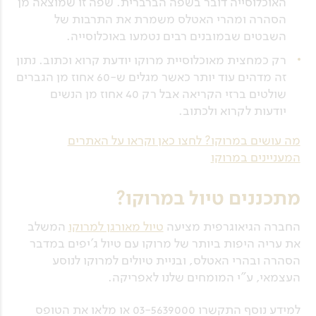
האוכלוסייה דובר בשפה הברברית. שפה זו שמוצאה מן
הסהרה ומהרי האטלס משמרת את התרבות של
השבטים שבמובנים רבים נטמעו באוכלוסייה.
רק כמחצית מאוכלוסיית מרוקו יודעת קרוא וכתוב. נתון
זה מדהים עוד יותר כאשר מגלים ש-60 אחוז מן הגברים
שולטים ברזי הקריאה אבל רק 40 אחוז מן הנשים
יודעות לקרוא ולכתוב.
מה עושים במרוקו? לחצו כאן וקראו על האתרים
המעניינים במרוקו
מתכננים טיול במרוקו?
החברה הגיאוגרפית מציעה
טיול מאורגן למרוקו
המשלב
את עריה היפות ביותר של מרוקו עם טיול ג'יפים במדבר
הסהרה ובהרי האטלס, ובניית טיולים למרוקו לנוסע
העצמאי, ע"י המומחים שלנו לאפריקה.
למידע נוסף התקשרו 03-5639000 או מלאו את הטופס