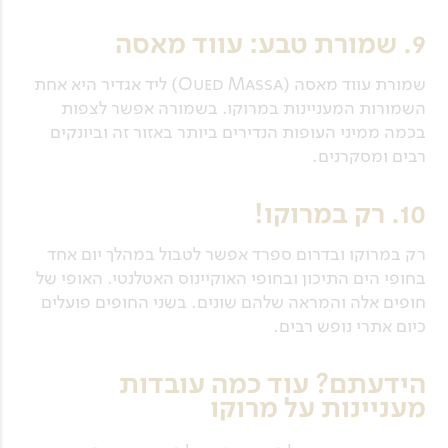
9. שמורת טבע: עווד מאסה
שמורת עווד מאסה (Oued Massa) ליד אגדיר היא אחת
השמורות המעניינות במרוקו. בשמורה אפשר לצפות
בכמה ממיני העופות הנדירים ביותר באזור זה וביונקים
רבים ומסקרנים.
10. רק במרוקו!
רק במרוקו ובדרום ספרד אפשר לטבול במהלך יום אחד
בחופי הים התיכון ובחופי האוקיינוס האטלנטי. האופי של
חופים אלה והמראה שלהם שונים. בשני החופים פועלים
כיום אתרי נופש רבים.
הידעתם? עוד כמה עובדות
מעניינות על מרוקו