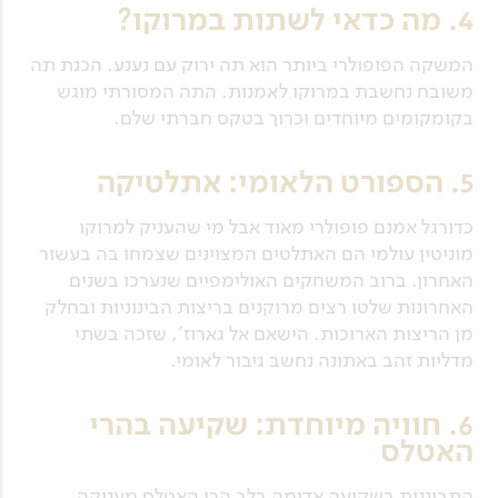
4. מה כדאי לשתות במרוקו?
המשקה הפופולרי ביותר הוא תה ירוק עם נענע. הכנת תה
משובח נחשבת במרוקו לאמנות. התה המסורתי מוגש
בקומקומים מיוחדים וכרוך בטקס חברתי שלם.
5. הספורט הלאומי: אתלטיקה
כדורגל אמנם פופולרי מאוד אבל מי שהעניק למרוקו
מוניטין עולמי הם האתלטים המצוינים שצמחו בה בעשור
האחרון. ברוב המשחקים האולימפיים שנערכו בשנים
האחרונות שלטו רצים מרוקנים בריצות הבינוניות ובחלק
מן הריצות הארוכות. הישאם אל גארוז', שזכה בשתי
מדליות זהב באתונה נחשב גיבור לאומי.
6. חוויה מיוחדת: שקיעה בהרי
האטלס
התבוננות בשקיעה אדומה בלב הרי האטלס מעניקה