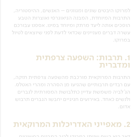
למרוקו היבטים שונים ומגוונים – האנשים, ההיסטוריה,
התרבות המיוחדת, המבנה הגיאוגרפי ואוצרות הטבע
הופכים אותה ליעד מרתק ומיוחד במינו. אספנו עבורכם
עשרה דברים מעניינים שכדאי לדעת לפני שיוצאים לטיול
במרוקו.
1. תרבות: השפעה צרפתית
ומדברית
התרבות המרוקאית מורכבת מהשפעה צרפתית חזקה,
עם רבדים תרבותיים שהגיעו מן הסהרה ומהרי האטלס.
הג'לביה משמשת עדיין כתלבושת המסורתית לגברים
ולנשים כאחד. באירועים חגיגיים יחבשו הגברים תרבוש
אדום.
2. מאפייני האדריכלות המרוקאית
דאר הוא השם שניתן במרוקו לרוב המבנים הפשוטים,