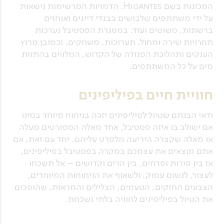
המכונות בשם Higantes. הדמויות המרשימות נישאות
על ידי משתתפים שלבושים בבגדי דייגים ואוחזים
ברשתות, משוטים ועוד. במסגרת הפסטיבל נערכות
תחרויות שירה ומחול, תערוכות, משחקים, וכמובן מרוץ
הענקים ותהלוכת הפגודה של הקדוש, המלווים בהתזות
מים על כל המשתתפים.
חוויית חיים בפיליפינים
ודאי הבנתם שטיול לפיליפינים יזכה בניחוח מיוחד במינו
אם ישולב בו איזה פסטיבל, אחד מאלה המפורטים מעלה
או מאלה שקצרה היריעה מלפרט עליהם. יחד עם זאת, אם
אתם מוצאים את עצמכם במקרה בפסטיבל בפיליפינים,
אז בין פירות ופרחים, בין הרים וקדושים – אל תשכחו
לעצור, לנשום עמוק, ולשאוף את הניחוחות המיוחדים,
הצבעים החזקים, הטעמים, הצלילים והמראות, שהופכים
את הטיול בפיליפינים לחוויה בלתי נשכחת.