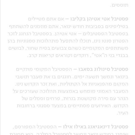
תוססים.
פסטיבל אטי אטיהן בקליבו –
אם אתם מטיילים
בפיליפינים בסביבות חודש ינואר, אתם מוזמנים להשתתף
בפסטיבל הפסטיבלים – אטי אטיהן. בפסטיבל הנחגג לזכר
הפטרון סנטו נינו, תוכלו להתפעל מתהלוכות ססגוניות בהן
משתתפים המקומיים כשהם צבועים בפיח שחור, לבושים
בבגדי בני ה"אטי", רוקדים וקוראים קריאות קרב.
פסטיבל סינולוג בסאבו –
הפסטיבל המקומי מתקיים
בינואר ונמשך תשעה ימים. חוגגים בו את מעבר תושבי
המקום מהפגאניות אל הקתוליות, ואת זכר הקדוש נינו.
המעבר האמוני מומחש באמצעות תהלוכה שעורכים על
הנהר עם סירה מקושטת בנרות, פרחים וסמלים של
הקדוש. האירועים מסתיימים במצעד ססגוני ברחובות
העיר.
פסטיבל דינאגיאנג באילו אילו –
הפסטיבל המפורסם,
שנחגג בחודש ינואר ונחשב לפסטיבל המלכה, הוא מסיבת