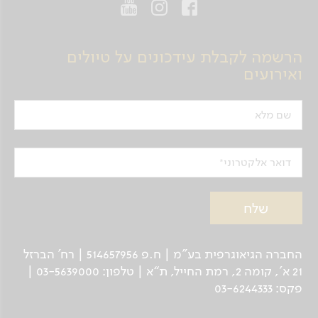
הרשמה לקבלת עידכונים על טיולים
ואירועים
שם מלא
דואר אלקטרוני
החברה הגיאוגרפית בע"מ | ח.פ 514657956 | רח’ הברזל
21 א', קומה 2, רמת החייל, ת“א | טלפון: 03-5639000 |
פקס: 03-6244333