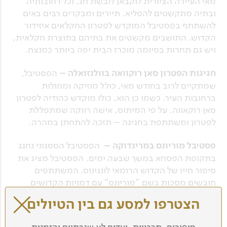
מאי העיירה הציורית לוקבאן לובשת חג, וכל רחובותיה
ובתיה מתקשטים להפליא. תיירים ומבקרים רבים באים
להשתתף בפסטיבל המוקדש לפטרון החקלאים איזידור
הקדוש. התושבים מקשטים את בתיהם בתוצרת חקלאית,
ויש גם תחרות בסיומה מוכרז הבית יפה ביותר כמנצח.
חגיגות הפטרון סאן רוקוואה בוולנזואלה –
הפסטיבל,
שמתקיים לרוב בחודש מאי, כולל מוזיקה ומחולות
ברחובות העיר. כשמו כן הוא, כולו מוקדש כהודיה לפטרון
סאן רוקאווה. על פי המיתוס, אישה רווקה שמתפללת
לפטרון ומשתתפת בחגיגה – תזכה להתחתן במהרה.
פסטיבל מוריונס במרינדוקה –
הפסטיבל הססגוני נחגג
בתקופת הפסחא במשך שבעה ימים. הפסטיבל מציג את
סיפור חייו של הקדוש הרומאי לונגינוס. המשתתפים
חובשים מסכות בשם "מוריונס" עם דמויות הקדושים
הרומאים, ומציגים ברחובות את אגדת לונגינוס.
הצטרפו למסע גם בין הטיולים
פסטיבל קדאיאואן בדבאו –
בלב חודש אוגוסט נפתחות