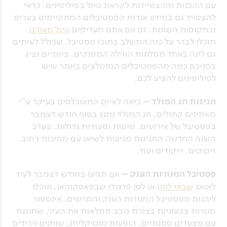
עם ההכנות וההצטיידות לקראת טיול בפיליפינים, כדאי
להצטייד גם במידע אודות הפסטיבלים המתקיימים בערים
ובתקופות השונות. גם אם אתם מעדיפים
טיול מאורגן
,
תוכלו לברר על כזה המשלב בתוכו פסטיבל, שכולל לעיתים
גם לינה באחד ממלונות הווילה המפנקים. בינתיים נציג
בפניכם כמה מהפסטיבלים המומלצים ביותר שיש
לפיליפינים להציע לכם.
חגיגות חג המולד –
כיאה לאיים המאוכלסים בעיקר ע"י
מאמינים קתולים, חג המולד נחגג בסוף חודש דצמבר
בפסטיבל של אירועים, מיסות וסעודות גדולות. בערב
השנה החדשה החגיגות מגיעות לשיאן עם מסיבות רחוב,
זיקוקים, ריקודים ועוד.
פסטיבל המנורות הענק –
אם תגיעו בחודש דצמבר לעיר
לאואג
שבאי לוזון
או לסן פרננדו שבפאסקוהאן, תוכלו
ליהנות מפסטיבל המנורות הענק והמרשים. אינספור
מנורות צבעוניות בצורת כוכב ממלאות את העיר, שחוגגת
עם מצעדים ססגוניים, הופעות מוסיקליות, שווקים וירידים