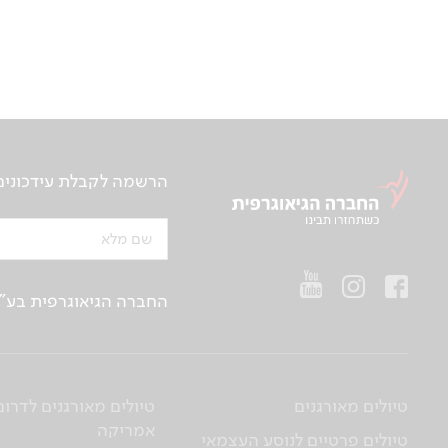
הרשמה לקבלת עידכונים ע
שם מלא
החברה הגיאוגרפית בע"מ | ח.פ 514657956 | רח’ הברזל 21 א', קומה 2, רמת החייל, ת“א | טלפו
טיולים מאורגנים
טיולים מאורגנים לדרום
אמריקה
טיולים פרטיים לנוסע העצמאי