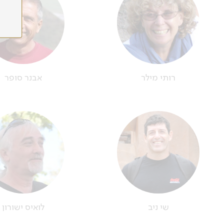
רותי מילר
אבנר סופר
שי ניב
לואיס ישורון