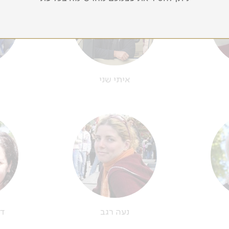
איתי שני
נעה רגב
דק