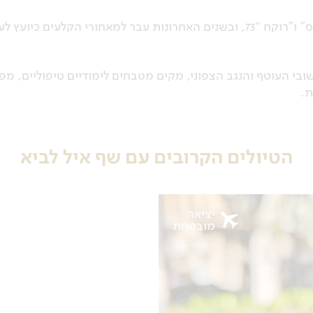
לביא הוביל את המיתולוגיות הקולינריות של מסעדת “פסטיס” ו”רוקח 73″, ובשנים האחרונות עבר למאחורי 
ה בישובי העוטף והנגב הצפוני, מקים מטבחים לימודיים טיפוליים, מ
ת.
הטיולים הקרובים עם שף איל לביא
יציאה
מובטחת