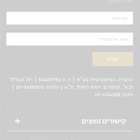
וזוחלים. נבקר בשמורת הצינגי בין יערות, אגמים
וביצות מנגרובים, המשמשים בית למינים רבים
שם מלא
ונדירים של למורים ובעלי חיים נוספים, שרבים מהם
אנדמים לאזור זה. הביקור כולל הליכה על גשרים
תלויים, כשמתחתינו תצורות קארסטיות מרהיבות
דואר אלקטרוני
ושייט בקאנו על נהר המנמבולו (Manambolo),
לביקור במערות ובקברים של בני שבט הווזימבה.
יום 5
החברה הגיאוגרפית בע"מ | ח.פ 514657956 | רח’ הברזל
חזרה אל מורנדבה
21 א', קומה 2, רמת החייל, ת“א | טלפון: 03-5639000 |
הבוקר נצא בדרכנו חזרה דרך "ארץ הבאובבים",
פקס: 03-6244333
שהוא אחד האתרים המצולמים ביותר במדגסקר. עץ
הבאובב נחשב לאחד מסוגי העצים הגדולים בעולם,
בעיקר בשל היקף גזעו האדיר. גובה העץ יכול להגיע
קישורים נפוצים
עד ל-25 מטרים ורוחב גזעו עד ל-10 מטרים. גזעו
הרחב משמש לאגירת מים במהלך עונת הגשם, ובני
טיולים מאורגנים
השבטים משתמשים בהם במהלך עונת היובש. מתוך