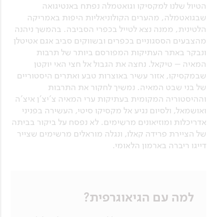
הטיול שלנו למקסיקו וגואטמלה נפתח באנטיגואה
שבגואטמלה, מהערים הקולוניאליות היפות באמריקה
הלטינית, ממנה נצא לטייל בכפרי הסביבה. בהמשך ניהנה
מהצבעים הססגוניים בכפרים ובשווקים סביב אגם אטיטלן
ונבקר באתר העתיקות המפורסם ביותר של תרבות
המאיה – טיקאל. נחצה את הגבול אל חצי האי יוקטן
שבמקסיקו, אזור עשיר באוצרות טבע ואתרים היסטוריים
של בני שבט המאיה. נמשיך לחקור את התרבות
וההיסטוריה המקומית בעתיקות ערי המאיה צ'יצ'ן איצ'ה
ואושמאל, ולסיום נגיע אל מקסיקו סיטי, העשירה בפניני
אדריכלות ומוזיאונים מרשימים. לא נפסח על ביקור בביתה
של הציירת פרידה קאלו, ונגלה מוראלים מרשימים שצייר
דייגו ריברה בארמון הלאומי.
למה עם הגיאוגרפית?