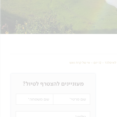
נד - 12 יום - אי של קרח ואש
מעוניינים להצטרף לטיול?
שם פרטי
שם משפחה
טלפון