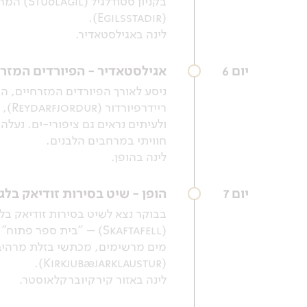
בקניון 
(Egilsstadir).
לינה באגילסטאדיר.
יום 6
אגילסטאדיר - הפיורדים המזרחיי
ניסע לאורך הפיורדים המזרחיים, ה
ריי
חוויתי במרחבים הלבנים.
לינה בהופן.
יום 7
הופן - שיט בסירות זודיאק בל
בבוקר נצא לשיט בסירות זודיאק בל
(Skaftafell) – "בית ספ
מים מרשימים, מכתשי בזלת מרהיבי
(Kirkjubæjarklaustur).
לינה באזור קירקיוברקלאוסטר.