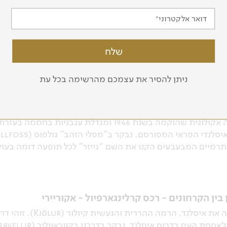
אוויק - ריקיאוויק
דואר אלקטרוני
נית ביותר בעולם ומהווה, למעשה, המרכז העירוני היחיד באיסלנ
ניתן להסיר את עצמכם מהרשימה בכל עת
 - חווה אקולוגית ותצוגת סוסים - מפלי גולפוס - גייזר
נצא לכיוון ת’ינגוואליר (Thingvellir), מקום הפרלמנט הראשון באירופה, שם ניתן 
(“טקטוניקת הלוחות”). נסייר בחווה אקולוגית שהוקמה בשנת 
תיו התרמיים המבעבעים הקנו את השם “גייזר” לכל תופעה דומה בעול
 בין הקרחונים - רכס קרלינגארפיול - אקוריירי
ניסע בדרך חווייתית ומרהי