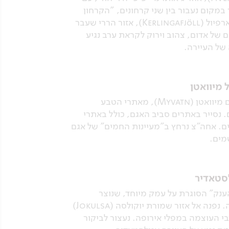
מקום נעבור בין שני קרחונים, "הקרחון
הארוך", לנגיוקול (Langjökull) ו"קרחון הנמל" (Hofsjökull). בדרך נעצור לביקור באתר קרלינגארפיול (Kerlingafjöll), אזור הררי שעבר
גוונים עזים של אדום, צהוב וירוק לקראת ערב נגיע
 מיוואטן
נצא למפל גודפוס (Gudafoss), "מפל האלים”, אחד המפלים הגדולים של איסלנד. נמשיך לאזור אגם מיוואטן (Myvatn), מאתרי הטבע
. נסייר באתרים סביב האגם, כולל באתרי
 קרפלה (Krafla) ונטייל בשדות לבה מרשימים. אחה”צ נרחץ ב”מעיינות החמים” של אגם
מים.
לסטאדיר
 וממנו ניסע אל קניון אסבירגי (Asbyrgi), דמוי "פרסת הענק" הסוגרת על עמק מיוחד, שנוצר
בשיטפון אימתני; האגדה מספרת שסוסו של אחד הגיבורים המיתולוגיים הטביע את פרסתו במקום זה. נפנה אל אזור שמורת יוקולסה (Jokulsa)
 בתצורות משושים. נבקר במפלי דטיפוס (Dettifoss), מהיפים ורבי העוצמה במפלי אירופה. נעצור לביקור