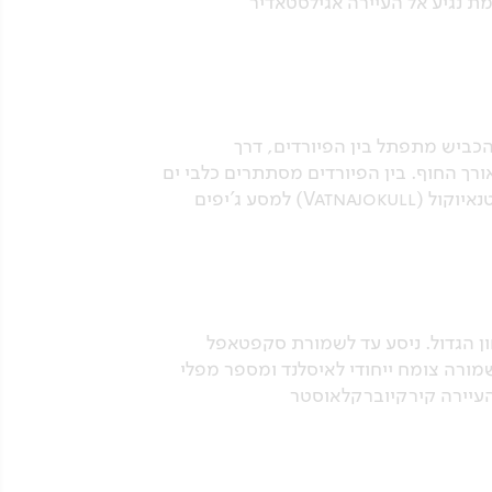
ררית שוממת נגיע אל העיירה אגילסטאדיר
הכביש מתפתל בין הפיורדים, דרך
 הפזורים לאורך החוף. בין הפיורדים מסתתרים כלבי ים
ולעיתים נראים גם ציפורי-ים. נעלה אל מרחבי הקרח האדירים של הקרחון הענק, הגדול באירופה, ואטנאיוקול (Vatnajokull) למסע ג'יפים
ון הגדול. ניסע עד לשמורת סקפטאפל
. בשמורה צומח ייחודי לאיסלנד ומספר מפלי
העיירה קירקיוברקלאוסטר