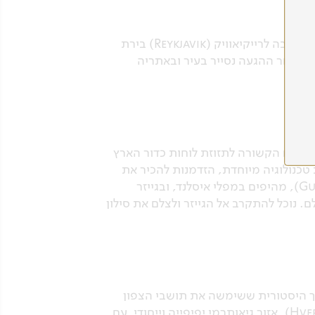
נצא בבוקר בטיסה מת"א ליעד ביניים באירופה וממנו בטיסה לנמל התעופה בקפלאוויק (Keflavik), הקרובה לרייקיאוויק (Reykjavik) בירת
ד. לאחר ההגעה נסייר בעיר ובאתריה
לחזות במערכת סדקים הקשורה לתזוזת לוחות כדור הארץ
1946 ומגדלת עגבניות בחממה בעזרת טכנולוגיה מיוחדת, הזדמנות להכיר את
אנשי המקום. נחזה במקום בסוס האיסלנדי הפראי המפורסם. נבקר ב”מפלי הזהב” גולפוס (Gullfoss), מהיפים במפלי איסלנד, ובגייזר
ם. נוכל להתקרב אל הגייזר ולצלם את סילון
בה החוצה את איסלנד, הרמה ההררית והגעשית קיולור (Kjölur). זוהי דרך היסטורית ששימשה את תושבי הצפון
בחיבורם עם תושבי הדרום בהגיעם לאספת העם בדרום איסלנד. נבקר בדרכנו בקווראווליר (Hveravellir), אזור גיאותרמי יפיפייה וייחודי, עם