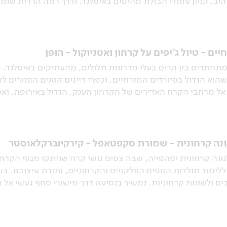
סטודלגיל (Stuðlagil) המרהיב, קניון עמודי הבזלת מהיפים באיסלנד, ודרך רמה ה
ם - טיול ג'יפים על קרחון ואטניוקול - הופן
מתחתרים בין הרים בעלי מדרונות תלולים, מהעתיקים באיסלנד. 
דרפיורדור (Reydarfjordur), שהוא הגדול בפיורדים המזרחיים, וכפרי דייגים קטנים
גונה קרחונית - שמורת סקפטאפל - קירקיוברקלאוסטר
גונה קרחונית יפהפייה, שבה צפים גושי קרח שניתקו מגוף הקרח
ר פתוח" ללימוד תולדות הנופים הוולקניים והקרחוניים, ותורת עיצובם
ם ולשונות קרחוניות. נמשיך בנסיעה דרך מישורי סחף געשי אל 