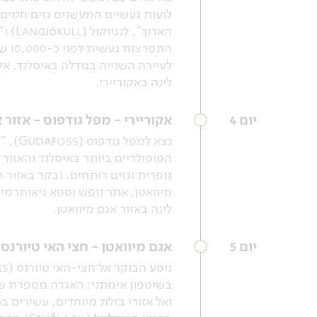
לועות געשיים המעשנים גזים חמים,
התפ
לעיירה השנייה בגודלה באיסלנד, אקוריירי (Akureyri), "בירת הצפון". עם ההגעה נסייר בר
לינה באקוריירי.
יום 4
אקוריירי - מפל גודפוס - אזור
הפופולריים ביותר באיסלנד והאזור 
מיוואטן, אתר נופש וספא גיאותרמי
לינה באזור אגם מיוואטן.
יום 5
אגם מיוואטן - חצי האי טיורנס