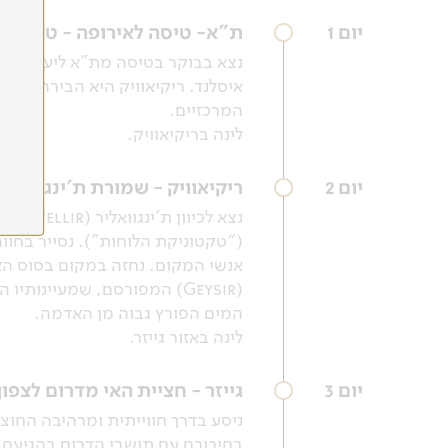
יום 1
ת"א- טיסה לאירופה - טיסה לקפ
איסלנד. ריקיאוויק היא הבירה הצפו
המרכזיים.
לינה בריקיאוויק.
יום 2
ריקיאוויק - שמורת ת'ינגוואליר
(Geysir) המפורסם, שמעיינו
המים הפורץ גבוה מן האדמה.
לינה באזור גייזר.
יום 3
גייזר - חציית האי מדרום לצפון