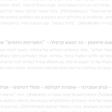
 שדות לבה ובריכה גיאותרמית, שבה נטבול לרחצה. לאחר הסיור ב
רצות געשית לפני כ-10,000 שנים, שהותירה בו מינרלים רבים הצובעים את הסלעים ב
חובותיה של העיירה.
 אגם מיוואטן - הר הגעש קרפלה - "המעיינות החמים" של
התרמו-וולקני הפעיל ביותר במדינה, ואחד הפעילים ביותר בעולם
גופרית וגזים רותחים. נבקר באזור הפעיל של הר הגעש
 טבעי בו טובלים בבריכות מים חמימות ויפהפיות, תחת כיפת הש
 - קניון אסבירגי - שמורת יוקולסה - מפלי דטיפוס - אגי
ניסע הבוקר אל חצי-האי טיורנס (Tjornes)
ואל אזורי בזלת מיוחדים, עשירים