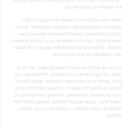
את רגשותיהם העזים לארצם.
ויילס ידועה בהיסטוריה התעשייתית העשירה שלה,
שהותירה חותם עמוק על הקהילות המקומיות. מרחבי
הכרייה מהתקופה התעשייתית עיצבו את האזור ואת
תושביו וכיום, הם הפכו לשמורות טבע, מוזיאונים ואתרי
מורשת, המעניקים הזדמנות לחוות את עברו של האזור
ואת השפעותיו על נופיו העכשוויים.
זוהי ארצם של ארתור ואבירי השולחן העגול, של כורים
גאים, של קפטן מורגן, ג'ורג' אוורסט, דילן תומאס, טום
ג'ונס, שירלי בייסי וסר אנתוני הופקינס. מעבר ליופייה
הטבעי וההיסטוריה העשירה, תושביה של ויילס הם לב
ליבה של החוויה. המקומיים, הידועים בפתיחות לבבית,
הומור חינני, מבטא מבלבל ומקסים, תחושת סולידריות
קהילתית וגאווה לאומית, הופכים את הביקור לחוויה
מיוחדת.