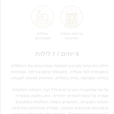
טיולים
אירופה ואסיה
מאורגנים
התיכונה
8 ימים / 7 לילות
ויילס היא אחת מארבע האומות שמרכיבות את הממלכה
המאוחדת לצד אנגליה, סקוטלנד וצפון אירלנד. אנונימית
במידה מסוימת, עדיין בתולית, אמיתית ונאמנה לעצמה.
על אף שתושביה הם בריטים לכל דבר, האומה הוולשית
שמרה על זהות לאומית ייחודית. היא בולטת באופייה
הקלטי המובהק, המושרש בשפה הוולשית המתנגנת
ובמורשת תרבותית עמוקה, שעדיין מהדהדת בכל פינה.
"ארץ אבותיי העתיקה", ההמנון הלאומי הוולשי, מבטא