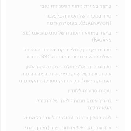
ביקור בעיירת החוף הססגונית טנבי
סיור במכרה של העיירה בלנאבון
(Blaenavon), בעומק האדמה
ביקור במוזיאון הפתוח של סנט פאגאנס (St.
Fagans)
סיורים בקרדיף, כולל ביקור בטירת העיר בת
האלפיים שנים וסיור במרכז ה BBC החדש
סיורים בדרך אל/מויילס – סטרטפורד אפון
אייבון, עירו של שייקספיר, סיור בעיר הרומית
העתיקה באת' ובכפרי הקוטסוולדס הקסומים
טיסות סדירות ללונדון
מדריך עומק מומחה ליעד של החברה
הגיאוגרפית
לינה במלון בדרגת 4 כוכבים לאורך כל הטיול
ארוחות בוקר + 5 ארוחות ערב (חלקן בבתי