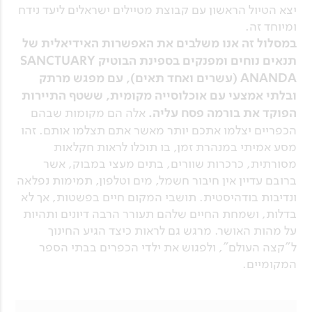
יצא הטיול הראשון עם קבוצת מטיילים ישראלים ליעד נידח
ומיוחד זה.
במסלול זה אנו משלבים את האפשרות האידיאלית של
תנאים נוחים ומפנקים בספינת הבוטיק SANCTUARY
ANANDA (עשרים ואחד תאים), עם מפגש מרתק
ובלתי אמצעי עם אוכלוסייה מקומית, ששטף התיירות
הפוקד את בורמה פסח עליה.
אלה הם מקומות שבהם
הכפריים יצלמו אתכם יותר מאשר אתם תצלמו אותם. זהו
מסע אמיתי במנהרת זמן, בו תוכלו לראות חקלאות
מסורתית, כרכרות שוורים, בתים מעצי במבוק, אשר
ברובם עדיין אין חיבור חשמל, מים וטלפון, תמימות נפלאה
ונדיבות בודהיסטית. תושבי המקום חיים בפשטות, אך לא
בדלות, ושמחת החיים שלהם תעורר הרבה דיונים ותהיות
על מהות האושר. מרגש גם לראות כיצד הגיע החינוך
ל"קצה העולם", ולפגוש את ילדי הכפרים בבתי הספר
המקומיים.