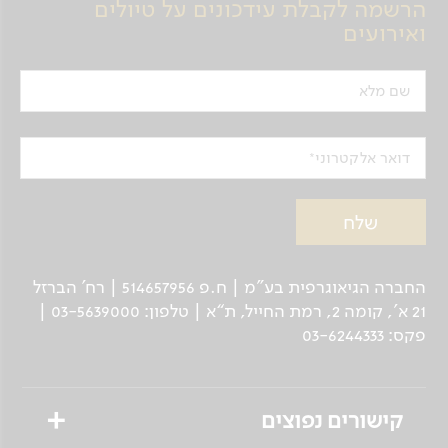
הרשמה לקבלת עידכונים על טיולים
ואירועים
שם מלא
דואר אלקטרוני
החברה הגיאוגרפית בע"מ | ח.פ 514657956 | רח’ הברזל
21 א', קומה 2, רמת החייל, ת“א | טלפון: 03-5639000 |
פקס: 03-6244333
קישורים נפוצים