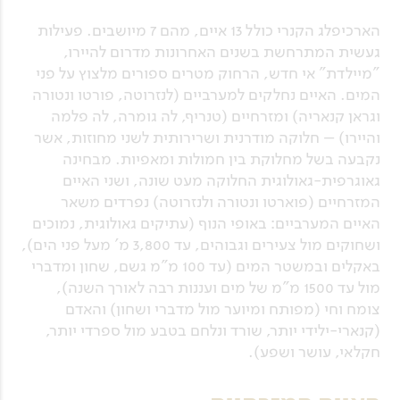
הארכיפלג הקנרי כולל 13 איים, מהם 7 מיושבים. פעילות
געשית המתרחשת בשנים האחרונות מדרום להיירו,
"מיילדת" אי חדש, הרחוק מטרים ספורים מלצוץ על פני
המים. האיים נחלקים למערביים (לנזרוטה, פורטו ונטורה
וגראן קנאריה) ומזרחיים (טנריף, לה גומרה, לה פלמה
והיירו) – חלוקה מודרנית ושרירותית לשני מחוזות, אשר
נקבעה בשל מחלוקת בין חמולות ומאפיות. מבחינה
גאוגרפית-גאולוגית החלוקה מעט שונה, ושני האיים
המזרחיים (פוארטו ונטורה ולנזרוטה) נפרדים משאר
האיים המערביים: באופי הנוף (עתיקים גאולוגית, נמוכים
ושחוקים מול צעירים וגבוהים, עד 3,800 מ' מעל פני הים),
באקלים ובמשטר המים (עד 100 מ"מ גשם, שחון ומדברי
מול עד 1500 מ"מ של מים ועננות רבה לאורך השנה),
צומח וחי (מפותח ומיוער מול מדברי ושחון) והאדם
(קנארי-ילידי יותר, שורד ונלחם בטבע מול ספרדי יותר,
חקלאי, עושר ושפע).