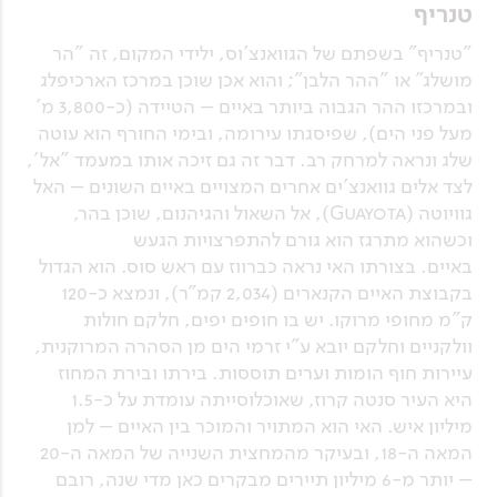
טנריף
"טנריף" בשפתם של הגוואנצ'וס, ילידי המקום, זה "הר
מושלג" או "ההר הלבן"; והוא אכן שוכן במרכז הארכיפלג
ובמרכזו ההר הגבוה ביותר באיים – הטיידה (כ-3,800 מ'
מעל פני הים), שפיסגתו עירומה, ובימי החורף הוא עוטה
שלג ונראה למרחק רב. דבר זה גם זיכה אותו במעמד "אל',
לצד אלים גוואנצ'ים אחרים המצויים באיים השונים – האל
גוויוטה (Guayota), אל השאול והגיהנום, שוכן בהר,
וכשהוא מתרגז הוא גורם להתפרצויות הגעש
באיים. בצורתו האי נראה כברווז עם ראש סוס. הוא הגדול
בקבוצת האיים הקנארים (2,034 קמ"ר), ונמצא כ-120
ק"מ מחופי מרוקו. יש בו חופים יפים, חלקם חולות
וולקניים וחלקם יובא ע"י זרמי הים מן הסהרה המרוקנית,
עיירות חוף הומות וערים תוססות. בירתו ובירת המחוז
היא העיר סנטה קרוז, שאוכלוסייתה עומדת על כ-1.5
מיליון איש. האי הוא המתויר והמוכר בין האיים – למן
המאה ה-18, ובעיקר מהמחצית השנייה של המאה ה-20
– יותר מ-6 מיליון תיירים מבקרים כאן מדי שנה, רובם