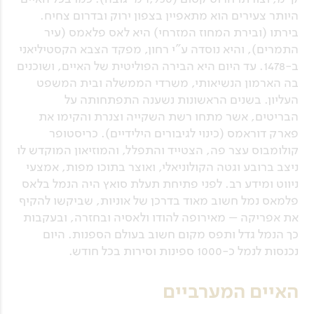
היותר צעירים הוא מתאפיין בצפון ירוק ובדרום צחיח.
בירתו (ובירת המחוז המזרחי) היא לאס פלאמס (עיר
התמרים), והיא נוסדה ע"י רחון, מפקד הצבא הקסטיליאני
ב-1478. עד היום היא הבירה הפוליטית של האיים, ושוכנים
בה הארמון הנשיאותי, משרדי הממשלה ובית המשפט
העליון. בשנים הראשונות נשענה התפתחותה על
הבריטים, אשר מתחו רשת השקייה וצנרת והקימו את
פארק דוראמס (כינוי לגיבורים הילידיים). כריסטופר
קולומבוס עצר פה, הצטייד והתפלל, והמוזיאון המוקדש לו
ניצב ברובע וגטה הקולוניאלי, ואוצר בתוכו מפות, אמצעי
ניווט ומידע רב. לפני פתיחת תעלת סואץ היה הנמל בלאס
פלמאס נמל חשוב מאוד בדרכן של אוניות, שביקשו להקיף
את אפריקה – מאירופה להודו ולאסיה ובחזרה, ובעקבות
כך הנמל גדל ותפס מקום חשוב בעולם הספנות. היום
נכנסות לנמל כ-1000 ספינות וסירות בכל חודש.
האיים המערביים