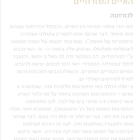
האיים המזרחיים
לנזרוטה
האי הכי צפוני-מזרחי בין האיים, והבתול והדרמטי שבהם.
נופו מיוחד, דבר שהפך אותו לפארק אקולוגי ושמורה
ביוספרית של אונסק"ו. שמו נגזר משמו של הנווט מגנואה
לאנסלוטי מאלוסלו, שהגיע אליו במאה ה- 14. האי נכבש
ע"י הנורמנדים, דה בטנקור ודה לה סאל ב-1401, והועבר
למלך קסטיליה הספרדי. האי הפך לבסיס יציאה לכיבוש
האיים הקנריים האחרים, וכשאלו נכבשו הוא נזנח והפך
לטרף לפירטים ושודדי ים.
ב-1730 החלה באי התפרצות וולקנית עזה, שנמשכה 6
שנים – ההתפרצות הארוכה ביותר על פני כדור הארץ,
אשר כיסתה 1/3 מהאי בים של לבה. לכך התווספה
התפרצות נוספת (של הר טינגואטון), מאוחרת יותר, ואלה
עיצבו את האי. באי יש יותר מ-300 הרי געש, דבר שהפך
אותו למעבדה גאולוגית חיה. לצד זה ניכרת פעילותו
הברוכה של האומן סזאר מנריקה קברירה, אשר ביקש
לחשוף את יופיו וייחודו של האי, ועיטר אותו (ואת האיים