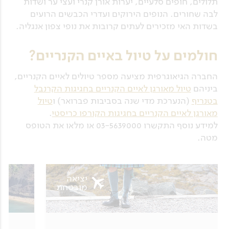
תלולים, חופים סלעיים, יערות אורן קנרי ועצי ער ושדות
לבה שחורים. הנופים הירוקים ועדרי הכבשים הרועים
בשדות האי מזכירים לעתים קרובות את נופי צפון אנגליה.
חולמים על טיול באיים הקנריים?
החברה הגיאוגרפית מציעה מספר טיולים לאיים הקנריים,
ביניהם
טיול מאורגן לאיים הקנריים בחגיגות הקרנבל
בטנריף
(הנערכת מדי שנה בסביבות פברואר) ו
טיול
מאורגן לאיים הקנריים בחגיגות הקורפו כריסטי
.
למידע נוסף התקשרו 03-5639000 או מלאו את הטופס
מטה.
יציאה
מובטחת