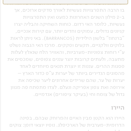
הגיאולוגית שלו – ב-6 מיליון השנים הראשונות של האי היו
בו הרבה התפרצויות געשיות לאורך סדקים ארוכים, אך
ב-2 מילון השנים האחרונות כמעט ואין התפרצויות
געשיות, כלומר האי רדום. כוחות השחיקה והבליה יצרו
קניונים גדולים, עמוקים וחדים יותר, עם קירות אנכיים,
"ברנחוז" בלשון הילידית (barrancos). באי ניתן לראות
בלוקים וולקניים, תקעים ופקקים. מרכז האי הגבוה נשלט
ע"י רוחות צפוניות-מערביות, והאוויר הלח שנאלץ לעלות
מתעבה, ולעתים קרובות יוצר עננים צפופים, שמכסים את
פסגות ההרים. עננות זו יוצרת תנאים מיוחדים לאחד
מהסוגים הנדירים ביותר של יערות ע"פ כדור הארץ –
יערות של ער, שהם שרידים אחרונים ליער שכיסה את
אירופה ואת צפון אפריקה ונעלם. לצדו מתפתח פה מגוון
גדול של צומח וחי (בעיקר ציפורים) אנדמיים.
היירו
היירו הוא הקטן מבין האיים והמרוחק שבהם, בפינה
הדרומית-מערבית של הארכיפלג. נופיו יוצאי דופן: צוקים