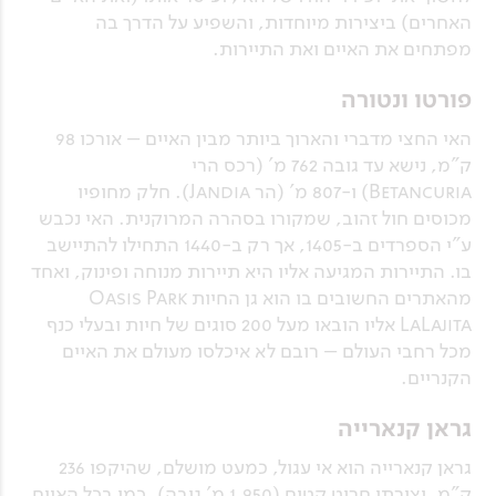
האחרים) ביצירות מיוחדות, והשפיע על הדרך בה
מפתחים את האיים ואת התיירות.
פורטו ונטורה
האי החצי מדברי והארוך ביותר מבין האיים – אורכו 98
ק"מ, נישא עד גובה 762 מ' (רכס הרי
Betancuria) ו-807 מ' (הר Jandia). חלק מחופיו
מכוסים חול זהוב, שמקורו בסהרה המרוקנית. האי נכבש
ע"י הספרדים ב-1405, אך רק ב-1440 התחילו להתיישב
בו. התיירות המגיעה אליו היא תיירות מנוחה ופינוק, ואחד
מהאתרים החשובים בו הוא גן החיות Oasis Park
LaLajita אליו הובאו מעל 200 סוגים של חיות ובעלי כנף
מכל רחבי העולם – רובם לא איכלסו מעולם את האיים
הקנריים.
גראן קנארייה
גראן קנארייה הוא אי עגול, כמעט מושלם, שהיקפו 236
ק"מ, וצורתו חרוט קטום (1,950 מ' גובה). כמו בכל האיים