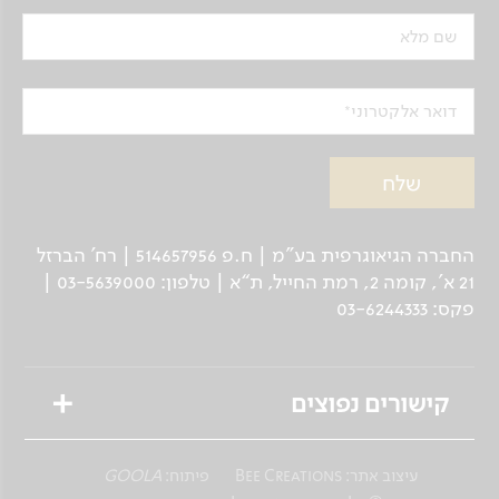
שם מלא
דואר אלקטרוני
החברה הגיאוגרפית בע"מ | ח.פ 514657956 | רח’ הברזל
21 א', קומה 2, רמת החייל, ת“א | טלפון: 03-5639000 |
פקס: 03-6244333
קישורים נפוצים
טיולים מאורגנים
עיצוב אתר:
Bee Creations
פיתוח:
GOOLA
טיולים פרטיים לנוסע העצמאי