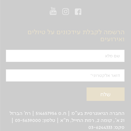
הרשמה לקבלת עידכונים על טיולים
ואירועים
שם מלא
דואר אלקטרוני
החברה הגיאוגרפית בע"מ | ח.פ 514657956 | רח’ הברזל
21 א', קומה 2, רמת החייל, ת“א | טלפון: 03-5639000 |
פקס: 03-6244333